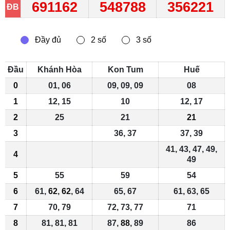
691162
548788
356221
ĐB
Đầu
Khánh Hòa
Kon Tum
Huế
0
01, 06
09, 09, 09
08
1
12, 15
10
12, 17
2
25
21
21
3
36, 37
37, 39
41, 43, 47, 49,
4
49
5
55
59
54
6
61,
62
,
62
, 64
65, 67
61, 63, 65
7
70, 79
72, 73, 77
71
8
81, 81, 81
87,
88
, 89
86