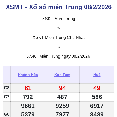
XSMT - Xổ số miền Trung 08/2/2026
XSKT Miền Trung
»
XSKT Miền Trung Chủ Nhật
»
XSKT Miền Trung ngày 08/2/2026
Khánh Hòa
Kon Tum
Huế
81
94
49
G8
792
487
586
G7
9661
9259
6917
5379
7977
8439
G6