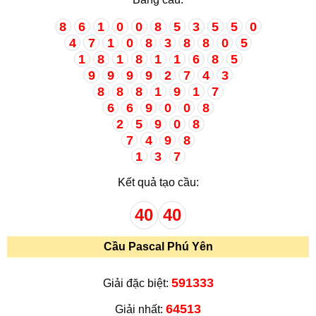
8
6
1
0
0
8
5
3
5
5
0
4
7
1
0
8
3
8
8
0
5
1
8
1
8
1
1
6
8
5
9
9
9
9
2
7
4
3
8
8
8
1
9
1
7
6
6
9
0
0
8
2
5
9
0
8
7
4
9
8
1
3
7
Kết quả tạo cầu:
40
40
Cầu Pascal Phú Yên
591333
Giải đặc biệt:
64513
Giải nhất: