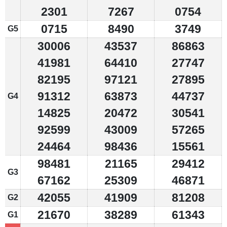
2301
7267
0754
0715
8490
3749
G5
30006
43537
86863
41981
64410
27747
82195
97121
27895
91312
63873
44737
G4
14825
20472
30541
92599
43009
57265
24464
98436
15561
98481
21165
29412
G3
67162
25309
46871
42055
41909
81208
G2
21670
38289
61343
G1