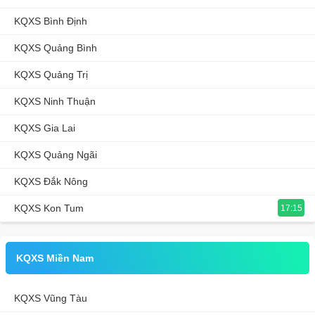
KQXS Bình Định
KQXS Quảng Bình
KQXS Quảng Trị
KQXS Ninh Thuận
KQXS Gia Lai
KQXS Quảng Ngãi
KQXS Đắk Nông
KQXS Kon Tum
17:15
KQXS Miền Nam
KQXS Vũng Tàu