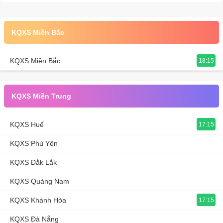
KQXS Miền Bắc
KQXS Miền Bắc
18:15
KQXS Miền Trung
KQXS Huế
17:15
KQXS Phú Yên
KQXS Đắk Lắk
KQXS Quảng Nam
KQXS Khánh Hòa
17:15
KQXS Đà Nẵng