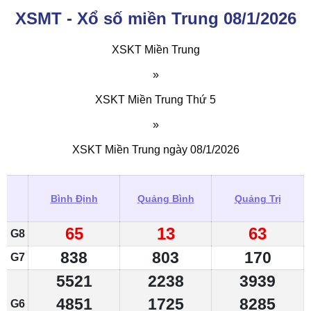
XSMT - Xổ số miền Trung 08/1/2026
XSKT Miền Trung
»
XSKT Miền Trung Thứ 5
»
XSKT Miền Trung ngày 08/1/2026
Bình Định
Quảng Bình
Quảng Trị
65
13
63
G8
838
803
170
G7
5521
2238
3939
4851
1725
8285
G6