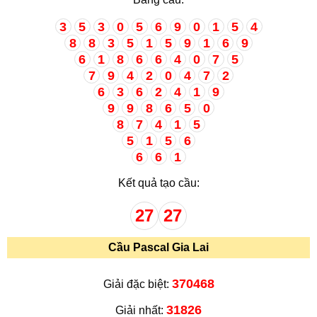
3
5
3
0
5
6
9
0
1
5
4
8
8
3
5
1
5
9
1
6
9
6
1
8
6
6
4
0
7
5
7
9
4
2
0
4
7
2
6
3
6
2
4
1
9
9
9
8
6
5
0
8
7
4
1
5
5
1
5
6
6
6
1
Kết quả tạo cầu:
27
27
Cầu Pascal Gia Lai
370468
Giải đặc biệt:
31826
Giải nhất: