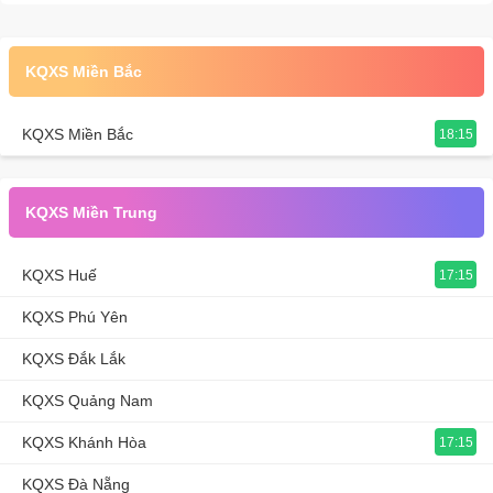
KQXS Miền Bắc
KQXS Miền Bắc
18:15
KQXS Miền Trung
KQXS Huế
17:15
KQXS Phú Yên
KQXS Đắk Lắk
KQXS Quảng Nam
KQXS Khánh Hòa
17:15
KQXS Đà Nẵng