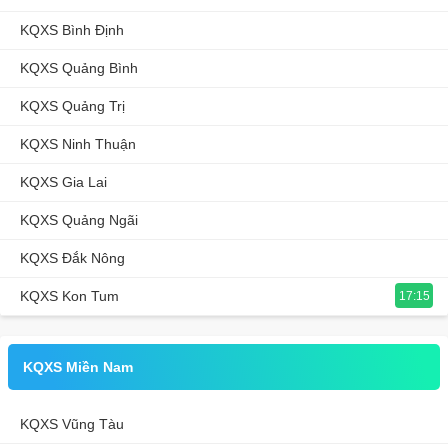
KQXS Bình Định
KQXS Quảng Bình
KQXS Quảng Trị
KQXS Ninh Thuận
KQXS Gia Lai
KQXS Quảng Ngãi
KQXS Đắk Nông
KQXS Kon Tum
17:15
KQXS Miền Nam
KQXS Vũng Tàu