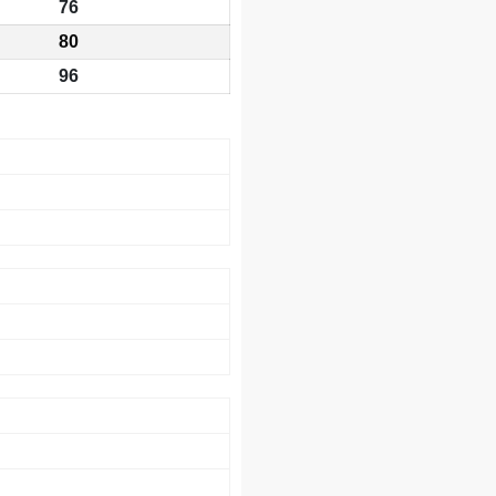
76
80
96