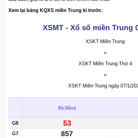
Xem lại bảng KQXS miền Trung kì trước:
XSMT - Xổ số miền Trung 0
XSKT Miền Trung
»
XSKT Miền Trung Thứ 4
»
XSKT Miền Trung ngày 07/1/20
Đà Nẵng
53
G8
857
G7