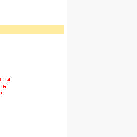
1
4
5
2