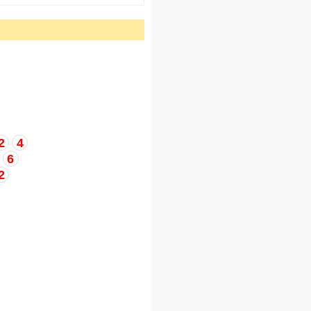
2
4
6
2