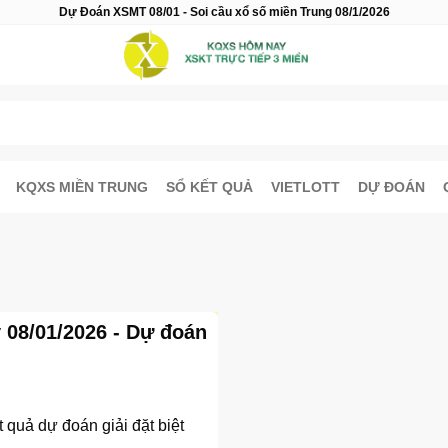
Dự Đoán XSMT 08/01 - Soi cầu xổ số miền Trung 08/1/2026
Soi cầu 247
KQXS MIỀN TRUNG
SỔ KẾT QUẢ
VIETLOTT
DỰ ĐOÁN
 08/01/2026 - Dự đoán
quả dự đoán giải đặt biệt