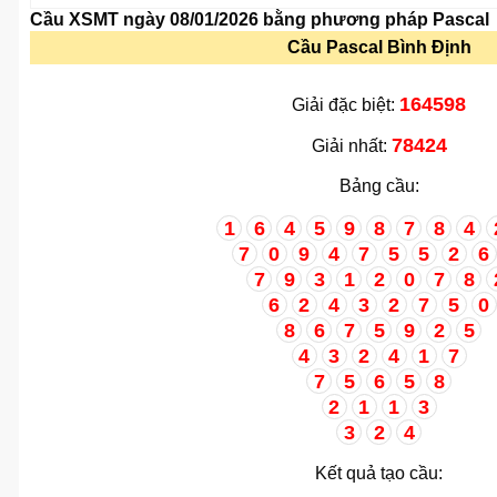
Cầu XSMT ngày 08/01/2026 bằng phương pháp Pascal
Cầu Pascal Bình Định
164598
Giải đặc biệt:
78424
Giải nhất:
Bảng cầu:
1
6
4
5
9
8
7
8
4
7
0
9
4
7
5
5
2
6
7
9
3
1
2
0
7
8
6
2
4
3
2
7
5
0
8
6
7
5
9
2
5
4
3
2
4
1
7
7
5
6
5
8
2
1
1
3
3
2
4
Kết quả tạo cầu: