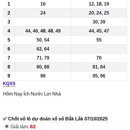
1
16
12,
18
, 19
2
24
20, 24, 25
3
30, 39
4
44, 46,
48
,
48
, 49
44, 45, 47
5
50, 54
55
6
62, 64
7
71, 79
70
8
80, 88
81, 84
9
96
95, 96
KQXS
Hôm Nay Ích Nước Lợi Nhà
✅ Chốt số lô dự đoán xổ số Đắk Lắk 07/10/2025
62
🌟 Giải tám: