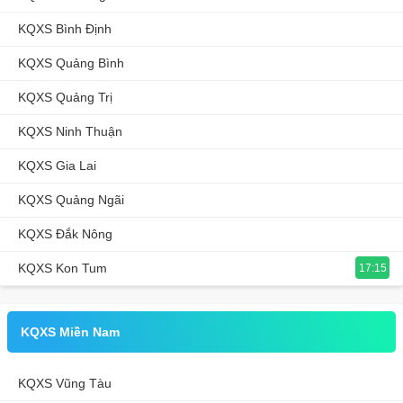
KQXS Bình Định
KQXS Quảng Bình
KQXS Quảng Trị
KQXS Ninh Thuận
KQXS Gia Lai
KQXS Quảng Ngãi
KQXS Đắk Nông
KQXS Kon Tum
17:15
KQXS Miền Nam
KQXS Vũng Tàu