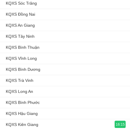
KQXS Sóc Trăng
KQXS Đồng Nai
KQXS An Giang
KQXS Tây Ninh
KQXS Bình Thuận
KQXS Vĩnh Long
KQXS Bình Dương
KQXS Trà Vinh
KQXS Long An
KQXS Bình Phước
KQXS Hậu Giang
KQXS Kiên Giang
16:15