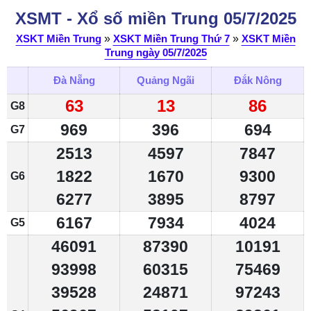
XSMT - Xổ số miền Trung 05/7/2025
XSKT Miền Trung
»
XSKT Miền Trung Thứ 7
»
XSKT Miền
Trung ngày 05/7/2025
Đà Nẵng
Quảng Ngãi
Đắk Nông
63
13
86
G8
969
396
694
G7
2513
4597
7847
1822
1670
9300
G6
6277
3895
8797
6167
7934
4024
G5
46091
87390
10191
93998
60315
75469
39528
24871
97243