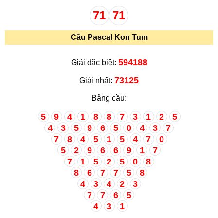
71
71
Cầu Pascal Kon Tum
594188
Giải đặc biệt:
73125
Giải nhất:
Bảng cầu:
5
9
4
1
8
8
7
3
1
2
5
4
3
5
9
6
5
0
4
3
7
7
8
4
5
1
5
4
7
0
5
2
9
6
6
9
1
7
7
1
5
2
5
0
8
8
6
7
7
5
8
4
3
4
2
3
7
7
6
5
4
3
1