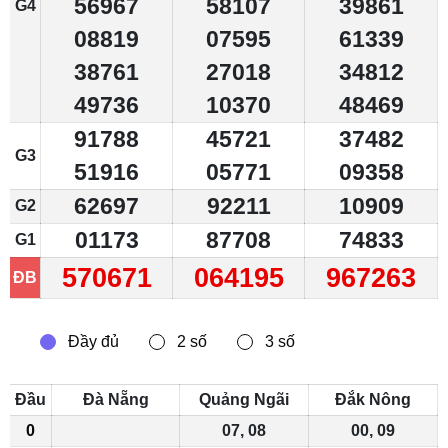
56967
58107
39861
G4
08819
07595
61339
38761
27018
34812
49736
10370
48469
91788
45721
37482
G3
51916
05771
09358
62697
92211
10909
G2
01173
87708
74833
G1
570671
064195
967263
ĐB
Đầu
Đà Nẵng
Quảng Ngãi
Đắk Nông
0
07, 08
00, 09