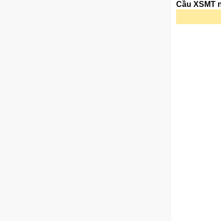
Cầu XSMT n