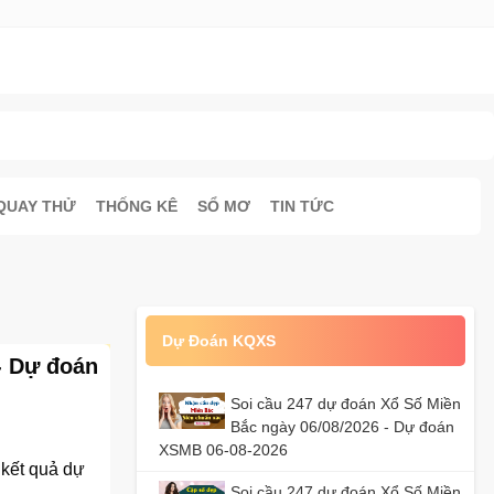
QUAY THỬ
THỐNG KÊ
SỔ MƠ
TIN TỨC
Dự Đoán KQXS
- Dự đoán
Soi cầu 247 dự đoán Xổ Số Miền
Bắc ngày 06/08/2026 - Dự đoán
XSMB 06-08-2026
 kết quả dự
Soi cầu 247 dự đoán Xổ Số Miền