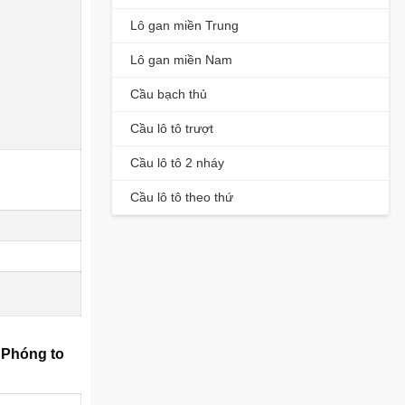
Lô gan miền Trung
Lô gan miền Nam
Cầu bạch thủ
Cầu lô tô trượt
Cầu lô tô 2 nháy
Cầu lô tô theo thứ
1