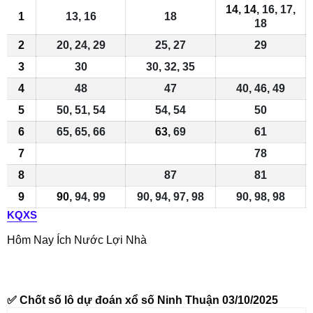
14
,
14
, 16, 17,
1
13, 16
18
18
2
20, 24, 29
25, 27
29
3
30
30, 32, 35
4
48
47
40, 46, 49
5
50, 51, 54
54, 54
50
6
65, 65, 66
63
, 69
61
7
78
8
87
81
9
90
, 94, 99
90, 94, 97, 98
90, 98, 98
KQXS
Hôm Nay Ích Nước Lợi Nhà
✅ Chốt số lô dự đoán xổ số Ninh Thuận 03/10/2025