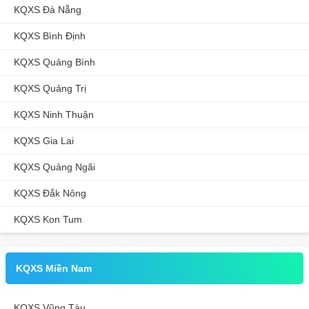
KQXS Đà Nẵng
KQXS Bình Định
KQXS Quảng Bình
KQXS Quảng Trị
KQXS Ninh Thuận
KQXS Gia Lai
KQXS Quảng Ngãi
KQXS Đắk Nông
KQXS Kon Tum
KQXS Miền Nam
KQXS Vũng Tàu