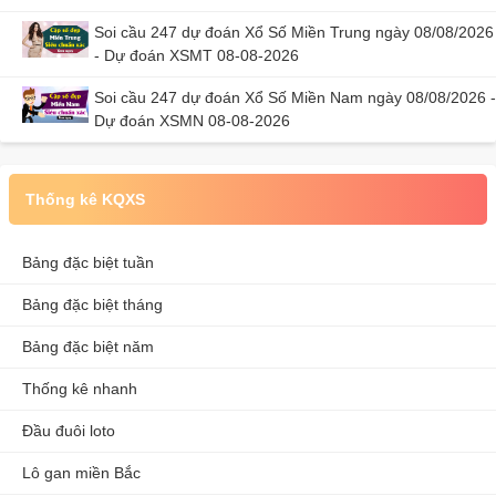
Soi cầu 247 dự đoán Xổ Số Miền Trung ngày 08/08/2026
- Dự đoán XSMT 08-08-2026
Soi cầu 247 dự đoán Xổ Số Miền Nam ngày 08/08/2026 -
Dự đoán XSMN 08-08-2026
Thống kê KQXS
Bảng đặc biệt tuần
Bảng đặc biệt tháng
Bảng đặc biệt năm
Thống kê nhanh
Đầu đuôi loto
Lô gan miền Bắc