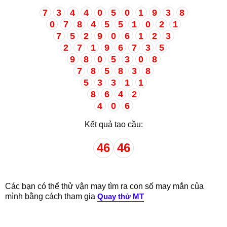
7
3
4
4
0
5
0
1
9
3
8
0
7
8
4
5
5
1
0
2
1
7
5
2
9
0
6
1
2
3
2
7
1
9
6
7
3
5
9
8
0
5
3
0
8
7
8
5
8
3
8
5
3
3
1
1
8
6
4
2
4
0
6
Kết quả tạo cầu:
46
46
Các bạn có thể thử vận may tìm ra con số may mắn của
mình bằng cách tham gia
Quay thử MT