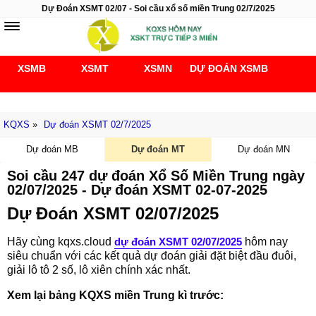
Dự Đoán XSMT 02/07 - Soi cầu xổ số miền Trung 02/7/2025
XSMB
XSMT
XSMN
DỰ ĐOÁN XSMB
Soi cầu 247
KQXS
»
Dự đoán XSMT 02/7/2025
Dự đoán MB
Dự đoán MT
Dự đoán MN
Soi cầu 247 dự đoán Xổ Số Miền Trung ngày
02/07/2025 - Dự đoán XSMT 02-07-2025
Dự Đoán XSMT 02/07/2025
Hãy cùng kqxs.cloud
dự đoán XSMT 02/07/2025
hôm nay
siêu chuẩn với các kết quả dự đoán giải đặt biệt đầu đuôi,
giải lô tô 2 số, lô xiên chính xác nhất.
Xem lại bảng KQXS miền Trung kì trước: