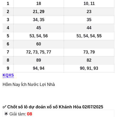
1
18
10, 11
2
21,
29
23
3
34, 35
35
4
45
44
5
53, 54, 56
51, 54, 54,
55
6
60
7
72, 73, 75, 77
73, 79
8
89
82
9
94, 94
90, 91, 93
KQXS
Hôm Nay Ích Nước Lợi Nhà
✅ Chốt số lô dự đoán xổ số Khánh Hòa 02/07/2025
08
🌟 Giải tám: