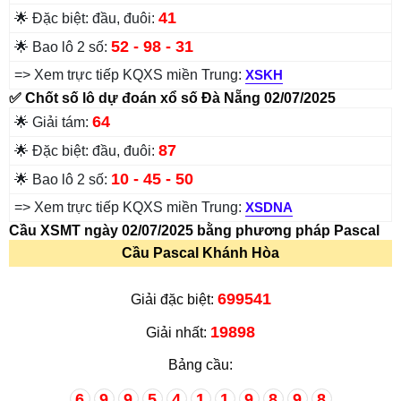
41
🌟 Đặc biệt: đầu, đuôi:
52 - 98 - 31
🌟 Bao lô 2 số:
=> Xem trực tiếp KQXS miền Trung:
XSKH
✅ Chốt số lô dự đoán xổ số Đà Nẵng 02/07/2025
64
🌟 Giải tám:
87
🌟 Đặc biệt: đầu, đuôi:
10 - 45 - 50
🌟 Bao lô 2 số:
=> Xem trực tiếp KQXS miền Trung:
XSDNA
Cầu XSMT ngày 02/07/2025 bằng phương pháp Pascal
Cầu Pascal Khánh Hòa
699541
Giải đặc biệt:
19898
Giải nhất:
Bảng cầu:
6
9
9
5
4
1
1
9
8
9
8