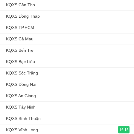
KQXS Cần Thơ
KQXS Đồng Tháp
KQXS TP.HCM
KQXS Cà Mau
KQXS Bến Tre
KQXS Bạc Liêu
KQXS Sóc Trăng
KQXS Đồng Nai
KQXS An Giang
KQXS Tây Ninh
KQXS Bình Thuận
KQXS Vĩnh Long
16:15