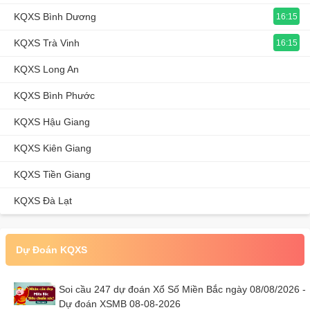
KQXS Bình Dương
16:15
KQXS Trà Vinh
16:15
KQXS Long An
KQXS Bình Phước
KQXS Hậu Giang
KQXS Kiên Giang
KQXS Tiền Giang
KQXS Đà Lạt
Dự Đoán KQXS
Soi cầu 247 dự đoán Xổ Số Miền Bắc ngày 08/08/2026 -
Dự đoán XSMB 08-08-2026