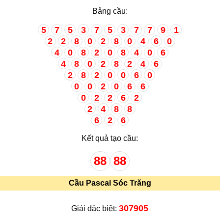
Bảng cầu:
5
7
5
3
7
5
3
7
7
9
1
2
2
8
0
2
8
0
4
6
0
4
0
8
2
0
8
4
0
6
4
8
0
2
8
2
4
6
2
8
2
0
0
6
0
0
0
2
0
6
6
0
2
2
6
2
2
4
8
8
6
2
6
Kết quả tạo cầu:
88
88
Cầu Pascal Sóc Trăng
307905
Giải đặc biệt: