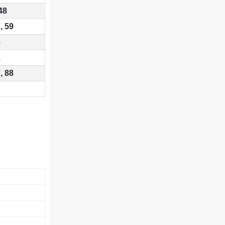
48
, 59
8
2
, 88