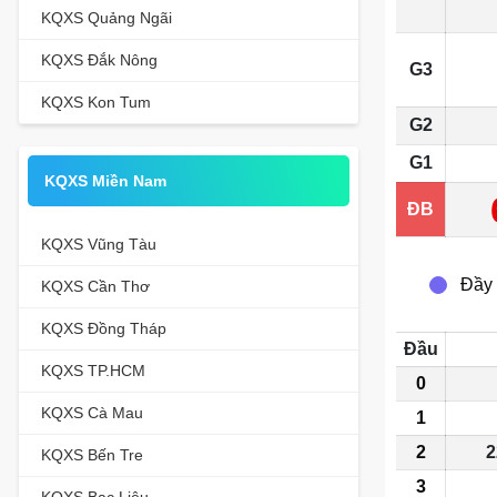
KQXS Quảng Ngãi
KQXS Đắk Nông
G3
KQXS Kon Tum
G2
G1
KQXS Miền Nam
ĐB
KQXS Vũng Tàu
KQXS Cần Thơ
KQXS Đồng Tháp
Đầu
KQXS TP.HCM
0
KQXS Cà Mau
1
2
2
KQXS Bến Tre
3