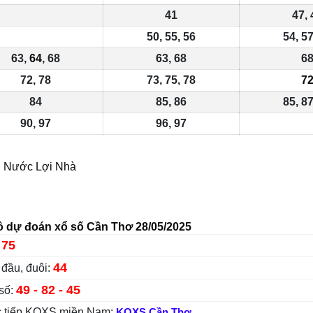
41
47, 
50, 55, 56
54, 57
63,
64
, 68
63, 68
6
72, 78
73, 75, 78
7
84
85, 86
85, 87
90, 97
96, 97
h Nước Lợi Nhà
ô dự đoán xổ số Cần Thơ 28/05/2025
75
:
44
 đầu, đuôi:
49 - 82 - 45
 số:
c tiếp KQXS miền Nam:
KQXS Cần Thơ