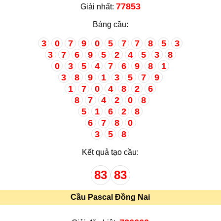
77853
Giải nhất:
Bảng cầu:
3
0
7
9
0
5
7
7
8
5
3
3
7
6
9
5
2
4
5
3
8
0
3
5
4
7
6
9
8
1
3
8
9
1
3
5
7
9
1
7
0
4
8
2
6
8
7
4
2
0
8
5
1
6
2
8
6
7
8
0
3
5
8
Kết quả tạo cầu:
83
83
Cầu Pascal Đồng Nai