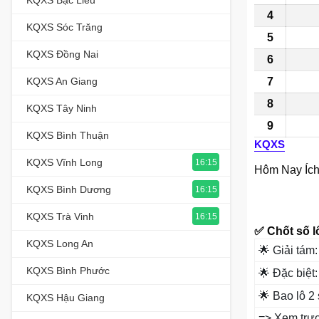
KQXS Bạc Liêu
4
KQXS Sóc Trăng
5
KQXS Đồng Nai
6
KQXS An Giang
7
8
KQXS Tây Ninh
9
KQXS Bình Thuận
KQXS
KQXS Vĩnh Long
16:15
Hôm Nay Íc
KQXS Bình Dương
16:15
KQXS Trà Vinh
16:15
✅ Chốt số l
KQXS Long An
🌟 Giải tám
KQXS Bình Phước
🌟 Đặc biệt:
🌟 Bao lô 2
KQXS Hậu Giang
=> Xem trự