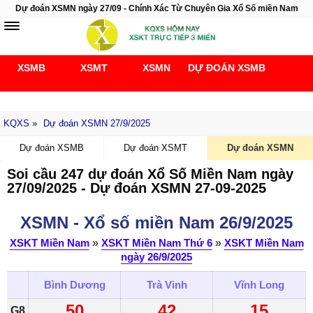
Dự đoán XSMN ngày 27/09 - Chính Xác Từ Chuyên Gia Xổ Số miền Nam
XSMB
XSMT
XSMN
DỰ ĐOÁN XSMB
Soi cầu 247
KQXS
»
Dự đoán XSMN 27/9/2025
Dự đoán XSMB
Dự đoán XSMT
Dự đoán XSMN
Soi cầu 247 dự đoán Xổ Số Miền Nam ngày
27/09/2025 - Dự đoán XSMN 27-09-2025
XSMN - Xổ số miền Nam 26/9/2025
XSKT Miền Nam
»
XSKT Miền Nam Thứ 6
»
XSKT Miền Nam
ngày 26/9/2025
Bình Dương
Trà Vinh
Vĩnh Long
50
42
15
G8