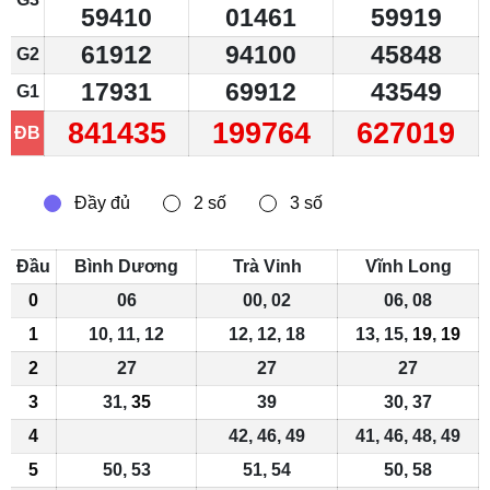
59410
01461
59919
61912
94100
45848
G2
17931
69912
43549
G1
841435
199764
627019
ĐB
Đầu
Bình Dương
Trà Vinh
Vĩnh Long
0
06
00, 02
06, 08
1
10, 11, 12
12, 12, 18
13, 15,
19
,
19
2
27
27
27
3
31,
35
39
30, 37
4
42, 46, 49
41, 46, 48, 49
5
50, 53
51, 54
50, 58