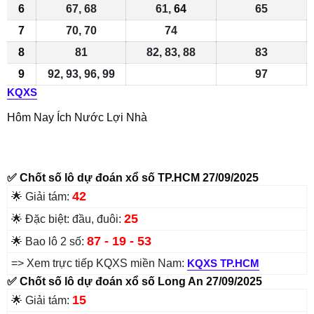
6
67, 68
61,
64
65
7
70, 70
74
8
81
82, 83, 88
83
9
92, 93, 96, 99
97
KQXS
Hôm Nay Ích Nước Lợi Nhà
✅ Chốt số lô dự đoán xổ số TP.HCM 27/09/2025
42
🌟 Giải tám:
25
🌟 Đặc biệt: đầu, đuôi:
87 - 19 - 53
🌟 Bao lô 2 số:
=> Xem trực tiếp KQXS miền Nam:
KQXS TP.HCM
✅ Chốt số lô dự đoán xổ số Long An 27/09/2025
15
🌟 Giải tám: