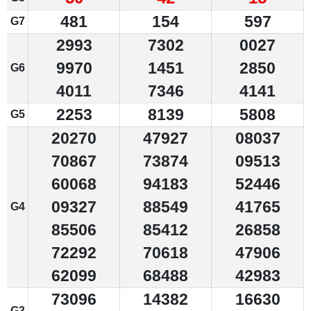
481
154
597
G7
2993
7302
0027
9970
1451
2850
G6
4011
7346
4141
2253
8139
5808
G5
20270
47927
08037
70867
73874
09513
60068
94183
52446
09327
88549
41765
G4
85506
85412
26858
72292
70618
47906
62099
68488
42983
73096
14382
16630
G3