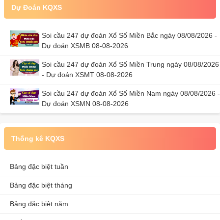
Dự Đoán KQXS
Soi cầu 247 dự đoán Xổ Số Miền Bắc ngày 08/08/2026 -
Dự đoán XSMB 08-08-2026
Soi cầu 247 dự đoán Xổ Số Miền Trung ngày 08/08/2026
- Dự đoán XSMT 08-08-2026
Soi cầu 247 dự đoán Xổ Số Miền Nam ngày 08/08/2026 -
Dự đoán XSMN 08-08-2026
Thống kê KQXS
Bảng đặc biệt tuần
Bảng đặc biệt tháng
Bảng đặc biệt năm