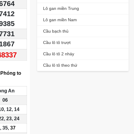
6764
Lô gan miền Trung
7412
Lô gan miền Nam
9385
Cầu bạch thủ
7731
1867
Cầu lô tô trượt
48337
Cầu lô tô 2 nháy
Cầu lô tô theo thứ
ong An
06
10, 12, 14
22, 23, 24
, 35,
37