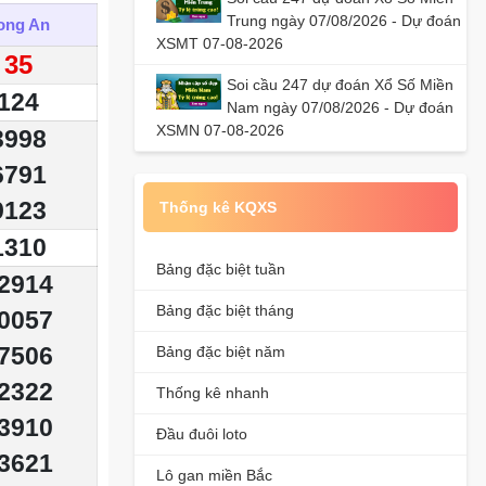
Trung ngày 07/08/2026 - Dự đoán
ong An
XSMT 07-08-2026
35
Soi cầu 247 dự đoán Xổ Số Miền
124
Nam ngày 07/08/2026 - Dự đoán
XSMN 07-08-2026
3998
6791
9123
Thống kê KQXS
1310
Bảng đặc biệt tuần
2914
Bảng đặc biệt tháng
0057
7506
Bảng đặc biệt năm
2322
Thống kê nhanh
3910
Đầu đuôi loto
3621
Lô gan miền Bắc