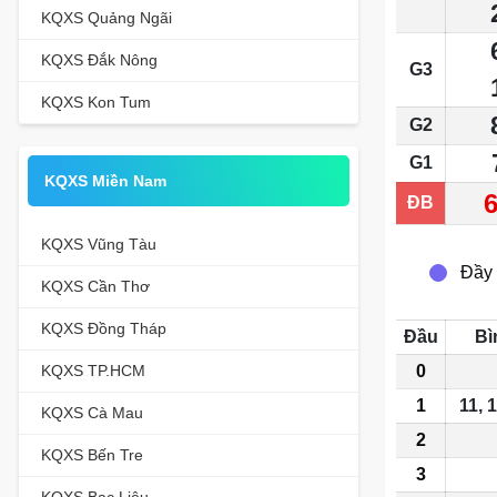
KQXS Quảng Ngãi
KQXS Đắk Nông
G3
KQXS Kon Tum
G2
G1
KQXS Miền Nam
ĐB
KQXS Vũng Tàu
KQXS Cần Thơ
KQXS Đồng Tháp
Đầu
Bì
KQXS TP.HCM
0
1
11, 
KQXS Cà Mau
2
KQXS Bến Tre
3