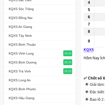
KQXS Bạc Liêu
4
KQXS Sóc Trăng
5
6
KQXS Đồng Nai
7
KQXS An Giang
8
KQXS Tây Ninh
9
KQXS Bình Thuận
KQXS
KQXS Vĩnh Long
16:15
Hôm Nay Íc
KQXS Bình Dương
16:15
KQXS Trà Vinh
16:15
✅ Chốt số l
KQXS Long An
🌟 Giải tám
KQXS Bình Phước
🌟 Đặc biệt:
KQXS Hậu Giang
🌟 Bao lô 2