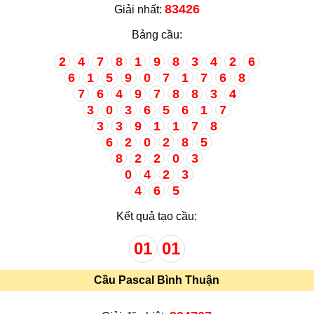
83426
Giải nhất:
Bảng cầu:
2
4
7
8
1
9
8
3
4
2
6
6
1
5
9
0
7
1
7
6
8
7
6
4
9
7
8
8
3
4
3
0
3
6
5
6
1
7
3
3
9
1
1
7
8
6
2
0
2
8
5
8
2
2
0
3
0
4
2
3
4
6
5
Kết quả tạo cầu:
01
01
Cầu Pascal Bình Thuận