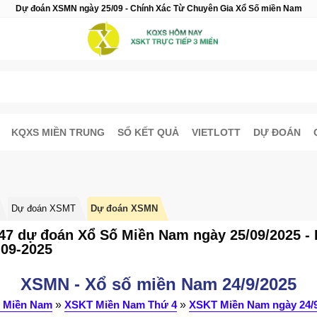
Dự đoán XSMN ngày 25/09 - Chính Xác Từ Chuyên Gia Xổ Số miền Nam
Soi cầu 247
KQXS MIỀN TRUNG
SỔ KẾT QUẢ
VIETLOTT
DỰ ĐOÁN
Dự đoán XSMT
Dự đoán XSMN
247 dự đoán Xổ Số Miền Nam ngày 25/09/2025 -
09-2025
XSMN - Xổ số miền Nam 24/9/2025
 Miền Nam
»
XSKT Miền Nam Thứ 4
»
XSKT Miền Nam ngày 24/9