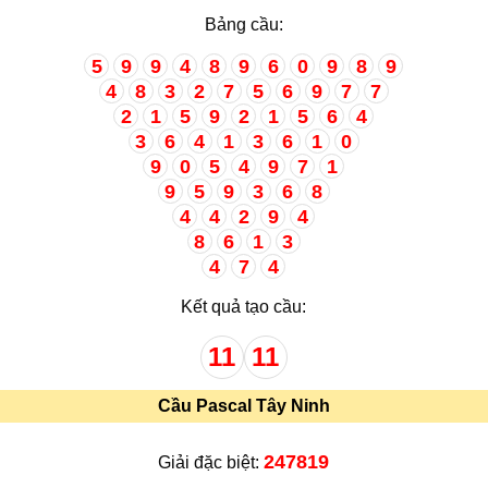
Bảng cầu:
5
9
9
4
8
9
6
0
9
8
9
4
8
3
2
7
5
6
9
7
7
2
1
5
9
2
1
5
6
4
3
6
4
1
3
6
1
0
9
0
5
4
9
7
1
9
5
9
3
6
8
4
4
2
9
4
8
6
1
3
4
7
4
Kết quả tạo cầu:
11
11
Cầu Pascal Tây Ninh
247819
Giải đặc biệt: