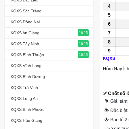
KQXS Bạc Liêu
4
KQXS Sóc Trăng
5
KQXS Đồng Nai
6
KQXS An Giang
7
16:15
8
KQXS Tây Ninh
16:15
9
KQXS Bình Thuận
16:15
KQXS
KQXS Vĩnh Long
Hôm Nay Íc
KQXS Bình Dương
KQXS Trà Vinh
✅ Chốt số l
KQXS Long An
🌟 Giải tám
KQXS Bình Phước
🌟 Đặc biệt:
🌟 Bao lô 2
KQXS Hậu Giang
=> Xem trự