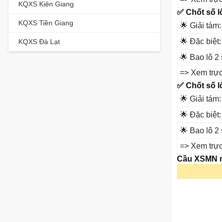
KQXS Kiên Giang
✅ Chốt số l
KQXS Tiền Giang
🌟 Giải tám
🌟 Đặc biệt:
KQXS Đà Lạt
🌟 Bao lô 2
=> Xem trự
✅ Chốt số l
🌟 Giải tám
🌟 Đặc biệt:
🌟 Bao lô 2
=> Xem trự
Cầu XSMN n