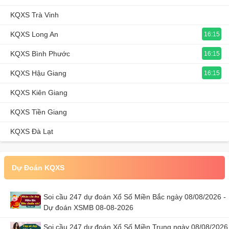
KQXS Trà Vinh
KQXS Long An
16:15
KQXS Bình Phước
16:15
KQXS Hậu Giang
16:15
KQXS Kiên Giang
KQXS Tiền Giang
KQXS Đà Lạt
Dự Đoán KQXS
Soi cầu 247 dự đoán Xổ Số Miền Bắc ngày 08/08/2026 -
Dự đoán XSMB 08-08-2026
Soi cầu 247 dự đoán Xổ Số Miền Trung ngày 08/08/2026