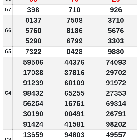
398
710
926
G7
0137
7508
3710
5760
8186
5676
G6
5290
6799
3303
7322
0428
9880
G5
59506
44376
74093
17038
37816
29702
91239
68109
91972
98432
65255
27353
G4
56254
16761
69314
30190
00491
26791
91424
41581
98202
13659
94803
49557
G3