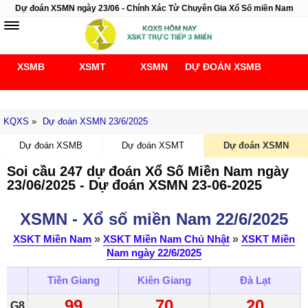
Dự đoán XSMN ngày 23/06 - Chính Xác Từ Chuyên Gia Xổ Số miền Nam
XSMB
XSMT
XSMN
DỰ ĐOÁN XSMB
Soi cầu 247
KQXS
»
Dự đoán XSMN 23/6/2025
Dự đoán XSMB
Dự đoán XSMT
Dự đoán XSMN
Soi cầu 247 dự đoán Xổ Số Miền Nam ngày
23/06/2025 - Dự đoán XSMN 23-06-2025
XSMN - Xổ số miền Nam 22/6/2025
XSKT Miền Nam
»
XSKT Miền Nam Chủ Nhật
»
XSKT Miền
Nam ngày 22/6/2025
Tiền Giang
Kiên Giang
Đà Lạt
99
70
20
G8