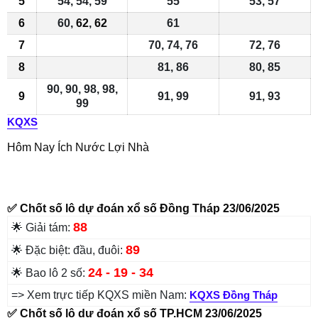
5
54, 54, 59
55
53, 57
6
60,
62
,
62
61
7
70, 74, 76
72, 76
8
81, 86
80, 85
90, 90, 98, 98,
9
91, 99
91, 93
99
KQXS
Hôm Nay Ích Nước Lợi Nhà
✅ Chốt số lô dự đoán xổ số Đồng Tháp 23/06/2025
88
🌟 Giải tám:
89
🌟 Đặc biệt: đầu, đuôi:
24 - 19 - 34
🌟 Bao lô 2 số:
=> Xem trực tiếp KQXS miền Nam:
KQXS Đồng Tháp
✅ Chốt số lô dự đoán xổ số TP.HCM 23/06/2025