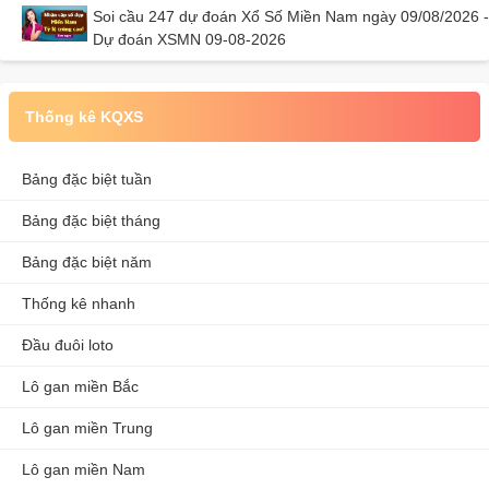
Soi cầu 247 dự đoán Xổ Số Miền Nam ngày 09/08/2026 -
Dự đoán XSMN 09-08-2026
Thống kê KQXS
Bảng đặc biệt tuần
Bảng đặc biệt tháng
Bảng đặc biệt năm
Thống kê nhanh
Đầu đuôi loto
Lô gan miền Bắc
Lô gan miền Trung
Lô gan miền Nam