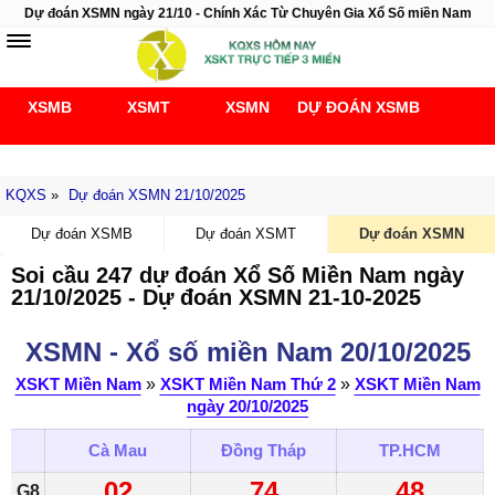
Dự đoán XSMN ngày 21/10 - Chính Xác Từ Chuyên Gia Xổ Số miền Nam
XSMB
XSMT
XSMN
DỰ ĐOÁN XSMB
Soi cầu 247
KQXS
»
Dự đoán XSMN 21/10/2025
Dự đoán XSMB
Dự đoán XSMT
Dự đoán XSMN
Soi cầu 247 dự đoán Xổ Số Miền Nam ngày
21/10/2025 - Dự đoán XSMN 21-10-2025
XSMN - Xổ số miền Nam 20/10/2025
XSKT Miền Nam
»
XSKT Miền Nam Thứ 2
»
XSKT Miền Nam
ngày 20/10/2025
Cà Mau
Đồng Tháp
TP.HCM
02
74
48
G8