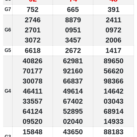
752
665
391
G7
2746
8879
2411
2701
0951
0972
G6
3072
3457
2006
6618
2672
1417
G5
40826
62981
89650
70177
92160
56620
30078
66837
98366
46411
49614
14642
G4
33557
67402
03043
64124
52895
68914
09520
02040
14933
15848
43650
88183
G3