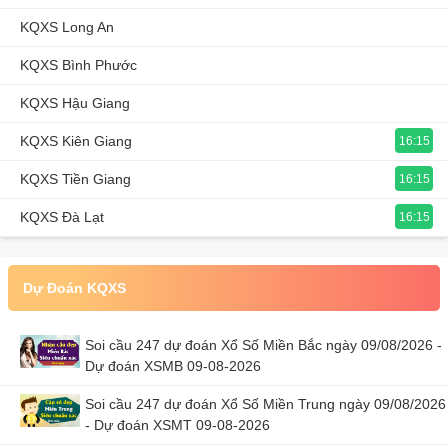
KQXS Long An
KQXS Bình Phước
KQXS Hậu Giang
KQXS Kiên Giang
16:15
KQXS Tiền Giang
16:15
KQXS Đà Lạt
16:15
Dự Đoán KQXS
Soi cầu 247 dự đoán Xổ Số Miền Bắc ngày 09/08/2026 -
Dự đoán XSMB 09-08-2026
Soi cầu 247 dự đoán Xổ Số Miền Trung ngày 09/08/2026
- Dự đoán XSMT 09-08-2026