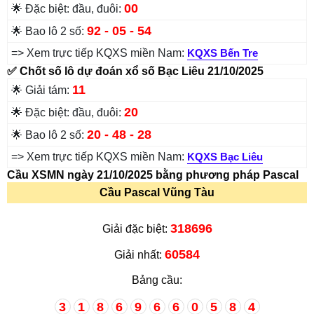
00
🌟 Đặc biệt: đầu, đuôi:
92 - 05 - 54
🌟 Bao lô 2 số:
=> Xem trực tiếp KQXS miền Nam:
KQXS Bến Tre
✅ Chốt số lô dự đoán xổ số Bạc Liêu 21/10/2025
11
🌟 Giải tám:
20
🌟 Đặc biệt: đầu, đuôi:
20 - 48 - 28
🌟 Bao lô 2 số:
=> Xem trực tiếp KQXS miền Nam:
KQXS Bạc Liêu
Cầu XSMN ngày 21/10/2025 bằng phương pháp Pascal
Cầu Pascal Vũng Tàu
318696
Giải đặc biệt:
60584
Giải nhất:
Bảng cầu:
3
1
8
6
9
6
6
0
5
8
4