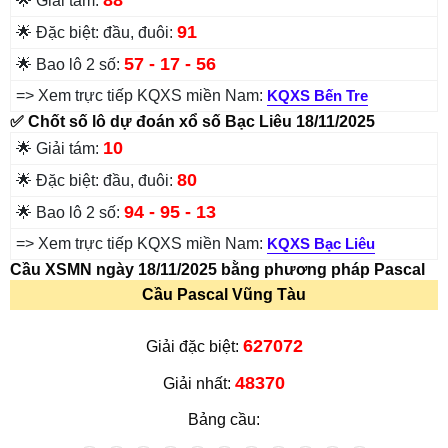
88
🌟 Giải tám:
91
🌟 Đặc biệt: đầu, đuôi:
57 - 17 - 56
🌟 Bao lô 2 số:
=> Xem trực tiếp KQXS miền Nam:
KQXS Bến Tre
✅ Chốt số lô dự đoán xổ số Bạc Liêu 18/11/2025
10
🌟 Giải tám:
80
🌟 Đặc biệt: đầu, đuôi:
94 - 95 - 13
🌟 Bao lô 2 số:
=> Xem trực tiếp KQXS miền Nam:
KQXS Bạc Liêu
Cầu XSMN ngày 18/11/2025 bằng phương pháp Pascal
Cầu Pascal Vũng Tàu
627072
Giải đặc biệt:
48370
Giải nhất:
Bảng cầu: