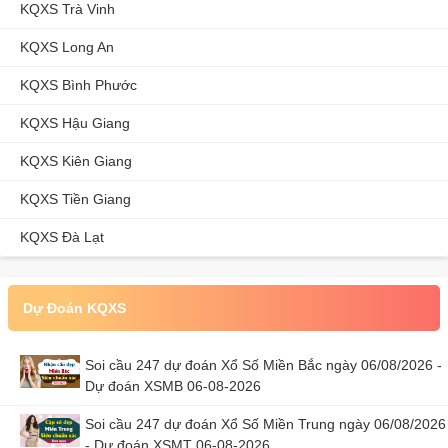
KQXS Trà Vinh
KQXS Long An
KQXS Bình Phước
KQXS Hậu Giang
KQXS Kiên Giang
KQXS Tiền Giang
KQXS Đà Lạt
Dự Đoán KQXS
Soi cầu 247 dự đoán Xổ Số Miền Bắc ngày 06/08/2026 -
Dự đoán XSMB 06-08-2026
Soi cầu 247 dự đoán Xổ Số Miền Trung ngày 06/08/2026
- Dự đoán XSMT 06-08-2026