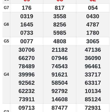
176
817
054
G7
0319
3558
0430
1645
8256
4787
G6
0733
5985
1780
0077
4808
3065
G5
30706
21182
47136
66270
07946
36090
78489
74543
96461
39996
91621
33717
G4
92562
58504
63317
62232
92792
10134
73911
14608
85124
09713
87477
72931
G3