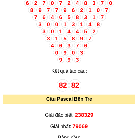
6
2
7
0
7
2
4
8
3
7
0
8
9
7
7
9
6
2
1
0
7
7
6
4
6
5
8
3
1
7
3
0
0
1
3
1
4
8
3
0
1
4
4
5
2
3
1
5
8
9
7
4
6
3
7
6
0
9
0
3
9
9
3
Kết quả tạo cầu:
82
82
Cầu Pascal Bến Tre
238329
Giải đặc biệt:
79069
Giải nhất:
Bảng cầu: