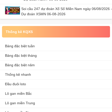
Soi cầu 247 dự đoán Xổ Số Miền Nam ngày 06/08/2026 -
Dự đoán XSMN 06-08-2026
Thống kê KQXS
Bảng đặc biệt tuần
Bảng đặc biệt tháng
Bảng đặc biệt năm
Thống kê nhanh
Đầu đuôi loto
Lô gan miền Bắc
Lô gan miền Trung