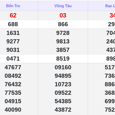
Bến Tre
Vũng Tàu
Bạc L
62
03
3
688
866
29
1631
9728
70
9277
9813
24
9031
3857
43
0471
8519
89
47677
09160
517
08492
94895
736
76432
10723
886
77535
09522
368
04915
54385
699
40090
43872
752