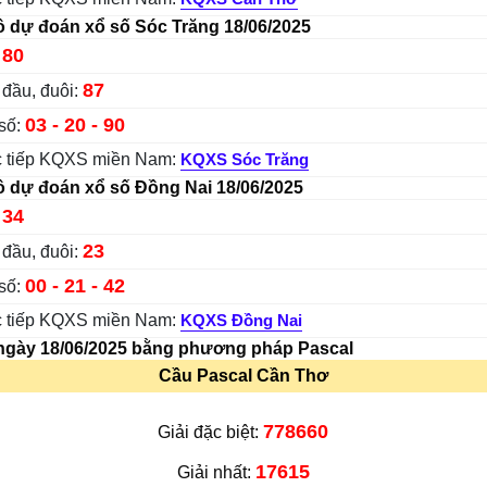
ô dự đoán xổ số Sóc Trăng 18/06/2025
80
:
87
 đầu, đuôi:
03 - 20 - 90
 số:
c tiếp KQXS miền Nam:
KQXS Sóc Trăng
ô dự đoán xổ số Đồng Nai 18/06/2025
34
:
23
 đầu, đuôi:
00 - 21 - 42
 số:
c tiếp KQXS miền Nam:
KQXS Đồng Nai
gày 18/06/2025 bằng phương pháp Pascal
Cầu Pascal Cần Thơ
778660
Giải đặc biệt:
17615
Giải nhất: