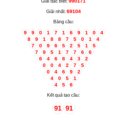
990171
Giải đặc biệt:
69104
Giải nhất:
Bảng cầu:
9
9
0
1
7
1
6
9
1
0
4
8
9
1
8
8
7
5
0
1
4
7
0
9
6
5
2
5
1
5
7
9
5
1
7
7
6
6
6
4
6
8
4
3
2
0
0
4
2
7
5
0
4
6
9
2
4
0
5
1
4
5
6
Kết quả tạo cầu:
91
91