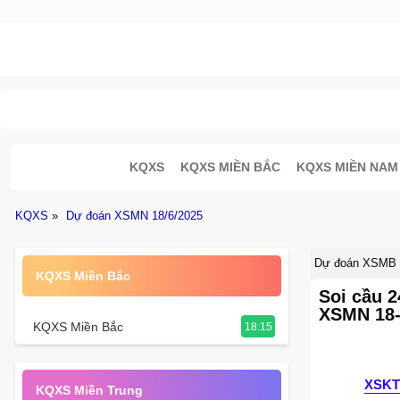
KQXS
KQXS MIỀN BẮC
KQXS MIỀN NAM
KQXS
»
Dự đoán XSMN 18/6/2025
Dự đoán XSMB
KQXS Miền Bắc
Soi cầu 
XSMN 18-
KQXS Miền Bắc
18:15
XSKT
KQXS Miền Trung