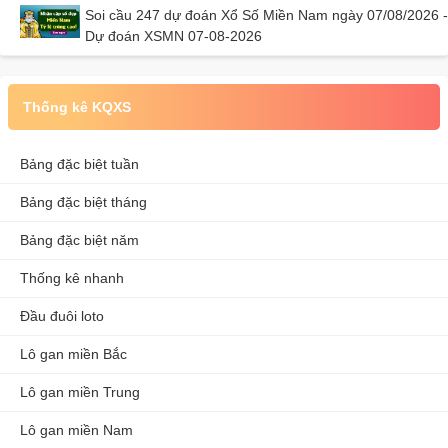
Soi cầu 247 dự đoán Xổ Số Miền Nam ngày 07/08/2026 -
Dự đoán XSMN 07-08-2026
Thống kê KQXS
Bảng đặc biệt tuần
Bảng đặc biệt tháng
Bảng đặc biệt năm
Thống kê nhanh
Đầu đuôi loto
Lô gan miền Bắc
Lô gan miền Trung
Lô gan miền Nam