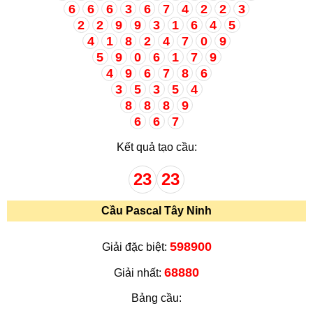
6
6
6
3
6
7
4
2
2
3
2
2
9
9
3
1
6
4
5
4
1
8
2
4
7
0
9
5
9
0
6
1
7
9
4
9
6
7
8
6
3
5
3
5
4
8
8
8
9
6
6
7
Kết quả tạo cầu:
23
23
Cầu Pascal Tây Ninh
598900
Giải đặc biệt:
68880
Giải nhất:
Bảng cầu: