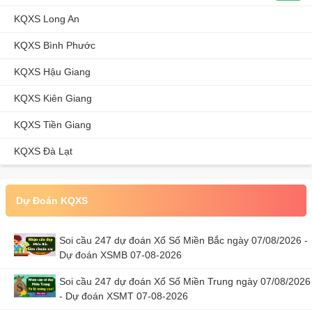
KQXS Long An
KQXS Bình Phước
KQXS Hậu Giang
KQXS Kiên Giang
KQXS Tiền Giang
KQXS Đà Lạt
Dự Đoán KQXS
Soi cầu 247 dự đoán Xổ Số Miền Bắc ngày 07/08/2026 -
Dự đoán XSMB 07-08-2026
Soi cầu 247 dự đoán Xổ Số Miền Trung ngày 07/08/2026
- Dự đoán XSMT 07-08-2026