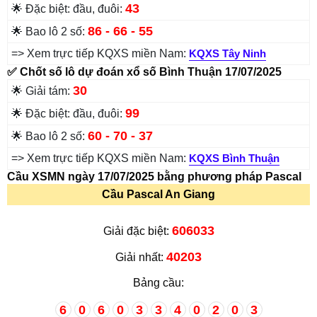
43
🌟 Đặc biệt: đầu, đuôi:
86 - 66 - 55
🌟 Bao lô 2 số:
=> Xem trực tiếp KQXS miền Nam:
KQXS Tây Ninh
✅ Chốt số lô dự đoán xổ số Bình Thuận 17/07/2025
30
🌟 Giải tám:
99
🌟 Đặc biệt: đầu, đuôi:
60 - 70 - 37
🌟 Bao lô 2 số:
=> Xem trực tiếp KQXS miền Nam:
KQXS Bình Thuận
Cầu XSMN ngày 17/07/2025 bằng phương pháp Pascal
Cầu Pascal An Giang
606033
Giải đặc biệt:
40203
Giải nhất:
Bảng cầu:
6
0
6
0
3
3
4
0
2
0
3