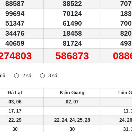
88587
38522
707
99694
70124
183
51347
61490
700
34476
18458
820
40659
81724
493
274803
586873
088
Đà Lạt
Kiên Giang
Tiền 
03
, 06
02, 07
17, 17
11, 
22, 29
22, 24, 24, 25, 28
24, 26
30
30
31, 