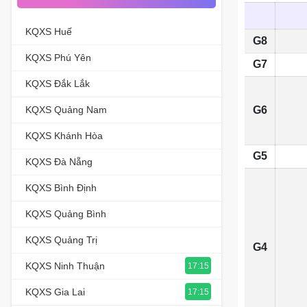
KQXS Huế
G8
KQXS Phú Yên
G7
KQXS Đắk Lắk
KQXS Quảng Nam
G6
KQXS Khánh Hòa
G5
KQXS Đà Nẵng
KQXS Bình Định
KQXS Quảng Bình
KQXS Quảng Trị
G4
KQXS Ninh Thuận
17:15
KQXS Gia Lai
17:15