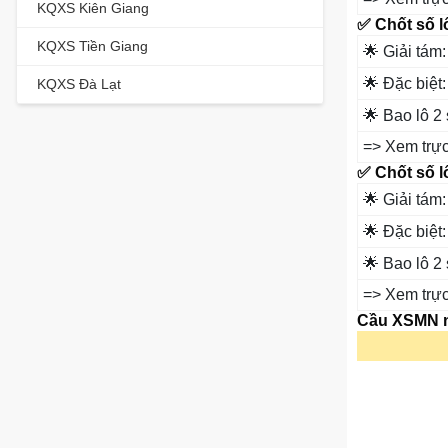
KQXS Kiên Giang
✅ Chốt số l
KQXS Tiền Giang
🌟 Giải tám
🌟 Đặc biệt:
KQXS Đà Lạt
🌟 Bao lô 2
=> Xem trự
✅ Chốt số l
🌟 Giải tám
🌟 Đặc biệt:
🌟 Bao lô 2
=> Xem trự
Cầu XSMN n