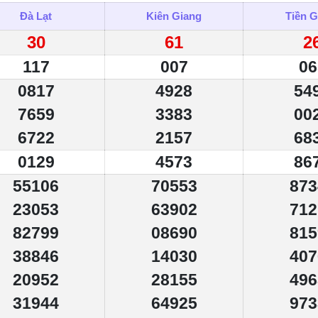
Đà Lạt
Kiên Giang
Tiền G
30
61
2
117
007
06
0817
4928
54
7659
3383
00
6722
2157
68
0129
4573
86
55106
70553
873
23053
63902
712
82799
08690
815
38846
14030
407
20952
28155
496
31944
64925
973