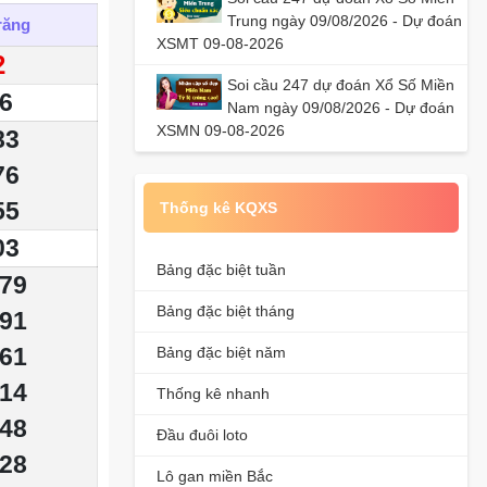
Trung ngày 09/08/2026 - Dự đoán
răng
XSMT 09-08-2026
2
Soi cầu 247 dự đoán Xổ Số Miền
6
Nam ngày 09/08/2026 - Dự đoán
XSMN 09-08-2026
83
76
55
Thống kê KQXS
03
Bảng đặc biệt tuần
79
Bảng đặc biệt tháng
91
61
Bảng đặc biệt năm
14
Thống kê nhanh
48
Đầu đuôi loto
28
Lô gan miền Bắc