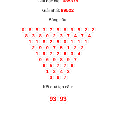
085375
Giải đặc biệt:
89522
Giải nhất:
Bảng cầu:
0
8
5
3
7
5
8
9
5
2
2
8
3
8
0
2
3
7
4
7
4
1
1
8
2
5
0
1
1
1
2
9
0
7
5
1
2
2
1
9
7
2
6
3
4
0
6
9
8
9
7
6
5
7
7
6
1
2
4
3
3
6
7
Kết quả tạo cầu:
93
93