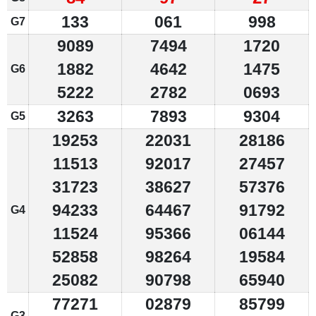
133
061
998
G7
9089
7494
1720
1882
4642
1475
G6
5222
2782
0693
3263
7893
9304
G5
19253
22031
28186
11513
92017
27457
31723
38627
57376
94233
64467
91792
G4
11524
95366
06144
52858
98264
19584
25082
90798
65940
77271
02879
85799
G3