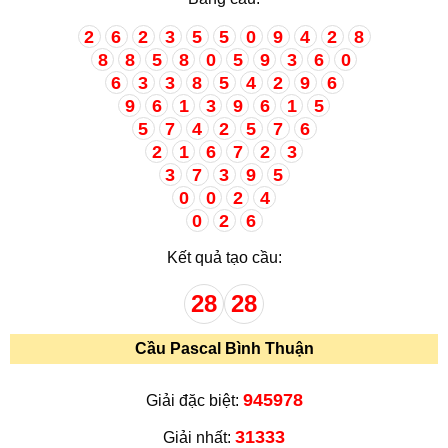
2
6
2
3
5
5
0
9
4
2
8
8
8
5
8
0
5
9
3
6
0
6
3
3
8
5
4
2
9
6
9
6
1
3
9
6
1
5
5
7
4
2
5
7
6
2
1
6
7
2
3
3
7
3
9
5
0
0
2
4
0
2
6
Kết quả tạo cầu:
28
28
Cầu Pascal Bình Thuận
945978
Giải đặc biệt:
31333
Giải nhất: