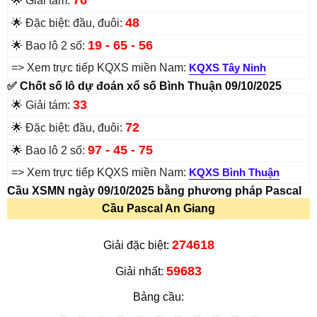
76
🌟 Giải tám:
48
🌟 Đặc biệt: đầu, đuôi:
19 - 65 - 56
🌟 Bao lô 2 số:
=> Xem trực tiếp KQXS miền Nam:
KQXS Tây Ninh
✅ Chốt số lô dự đoán xổ số Bình Thuận 09/10/2025
33
🌟 Giải tám:
72
🌟 Đặc biệt: đầu, đuôi:
97 - 45 - 75
🌟 Bao lô 2 số:
=> Xem trực tiếp KQXS miền Nam:
KQXS Bình Thuận
Cầu XSMN ngày 09/10/2025 bằng phương pháp Pascal
Cầu Pascal An Giang
274618
Giải đặc biệt:
59683
Giải nhất:
Bảng cầu: