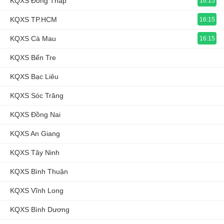
KQXS Đồng Tháp
16:15
KQXS TP.HCM
16:15
KQXS Cà Mau
16:15
KQXS Bến Tre
KQXS Bạc Liêu
KQXS Sóc Trăng
KQXS Đồng Nai
KQXS An Giang
KQXS Tây Ninh
KQXS Bình Thuận
KQXS Vĩnh Long
KQXS Bình Dương