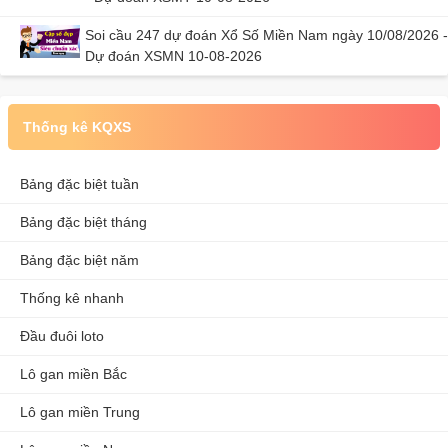
Soi cầu 247 dự đoán Xổ Số Miền Nam ngày 10/08/2026 -
Dự đoán XSMN 10-08-2026
Thống kê KQXS
Bảng đặc biệt tuần
Bảng đặc biệt tháng
Bảng đặc biệt năm
Thống kê nhanh
Đầu đuôi loto
Lô gan miền Bắc
Lô gan miền Trung