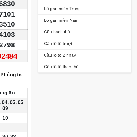
6830
Lô gan miền Trung
7101
Lô gan miền Nam
3510
Cầu bạch thủ
4103
2798
Cầu lô tô trượt
32484
Cầu lô tô 2 nháy
Cầu lô tô theo thứ
ong An
 04, 05, 05,
09
10
, 30, 33