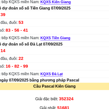
c tiếp KQXS miền Nam:
KQXS Kiên Giang
ô dự đoán xổ số Tiền Giang 07/09/2025
39
:
53
 đầu, đuôi:
83 - 56 - 41
 số:
c tiếp KQXS miền Nam:
KQXS Tiền Giang
ô dự đoán xổ số Đà Lạt 07/09/2025
14
:
22
 đầu, đuôi:
16 - 82 - 99
 số:
c tiếp KQXS miền Nam:
KQXS Đà Lạt
gày 07/09/2025 bằng phương pháp Pascal
Cầu Pascal Kiên Giang
352324
Giải đặc biệt:
51681
Giải nhất: