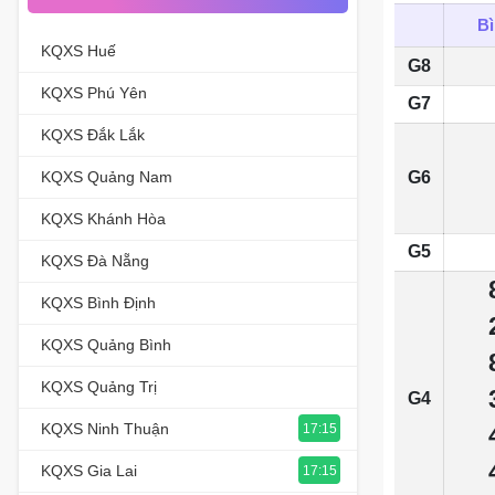
B
KQXS Huế
G8
KQXS Phú Yên
G7
KQXS Đắk Lắk
KQXS Quảng Nam
G6
KQXS Khánh Hòa
G5
KQXS Đà Nẵng
KQXS Bình Định
KQXS Quảng Bình
KQXS Quảng Trị
G4
KQXS Ninh Thuận
17:15
KQXS Gia Lai
17:15