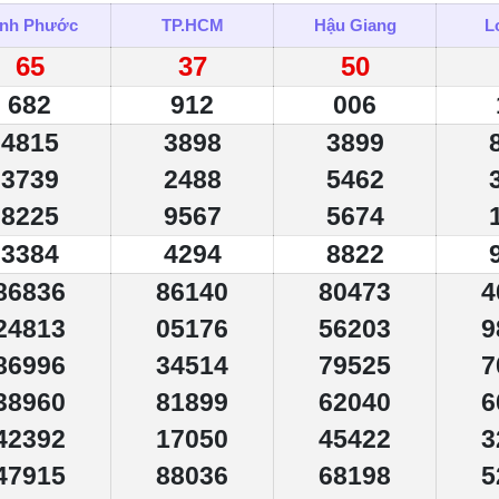
ình Phước
TP.HCM
Hậu Giang
L
65
37
50
682
912
006
4815
3898
3899
3739
2488
5462
8225
9567
5674
3384
4294
8822
86836
86140
80473
4
24813
05176
56203
9
86996
34514
79525
7
38960
81899
62040
6
42392
17050
45422
3
47915
88036
68198
5