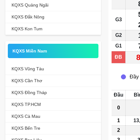
KQXS Quảng Ngãi
KQXS Đắk Nông
G3
KQXS Kon Tum
G2
G1
KQXS Miền Nam
ĐB
KQXS Vũng Tàu
KQXS Cần Thơ
KQXS Đồng Tháp
Đầu
Bì
KQXS TP.HCM
0
KQXS Cà Mau
1
13,
KQXS Bến Tre
2
3
3