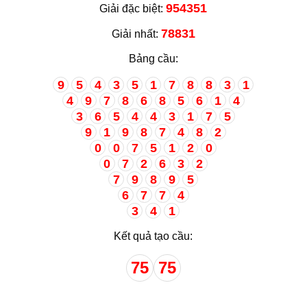
954351
Giải đặc biệt:
78831
Giải nhất:
Bảng cầu:
9
5
4
3
5
1
7
8
8
3
1
4
9
7
8
6
8
5
6
1
4
3
6
5
4
4
3
1
7
5
9
1
9
8
7
4
8
2
0
0
7
5
1
2
0
0
7
2
6
3
2
7
9
8
9
5
6
7
7
4
3
4
1
Kết quả tạo cầu:
75
75