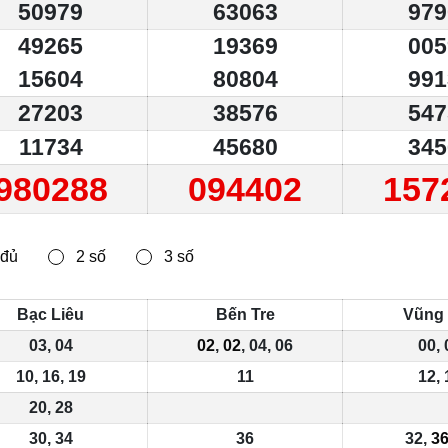
50979
63063
979
49265
19369
005
15604
80804
991
27203
38576
547
11734
45680
345
980288
094402
157
Bạc Liêu
Bến Tre
Vũng
03, 04
02
,
02
, 04, 06
00, 
10, 16, 19
11
12, 
20, 28
30, 34
36
32,
3