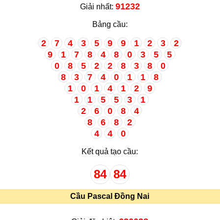
91232
Giải nhất:
Bảng cầu:
2
7
4
3
5
9
9
1
2
3
2
9
1
7
8
4
8
0
3
5
5
0
8
5
2
2
8
3
8
0
8
3
7
4
0
1
1
8
1
0
1
4
1
2
9
1
1
5
5
3
1
2
6
0
8
4
8
6
8
2
4
4
0
Kết quả tạo cầu:
84
84
Cầu Pascal Đồng Nai