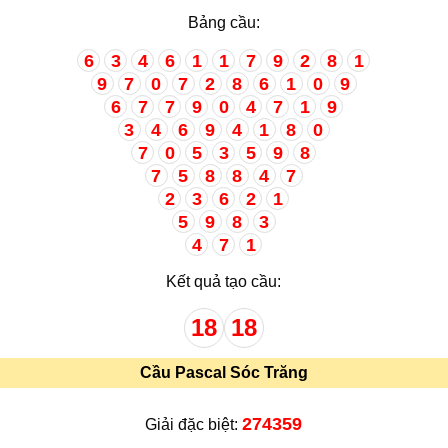
Bảng cầu:
6
3
4
6
1
1
7
9
2
8
1
9
7
0
7
2
8
6
1
0
9
6
7
7
9
0
4
7
1
9
3
4
6
9
4
1
8
0
7
0
5
3
5
9
8
7
5
8
8
4
7
2
3
6
2
1
5
9
8
3
4
7
1
Kết quả tạo cầu:
18
18
Cầu Pascal Sóc Trăng
274359
Giải đặc biệt: