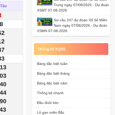
Trung ngày 07/08/2026 - Dự đoán
 Tàu
XSMT 07-08-2026
8
Soi cầu 247 dự đoán Xổ Số Miền
8
Nam ngày 07/08/2026 - Dự đoán
XSMN 07-08-2026
62
12
37
Thống kê KQXS
83
Bảng đặc biệt tuần
13
Bảng đặc biệt tháng
03
40
Bảng đặc biệt năm
44
Thống kê nhanh
90
Đầu đuôi loto
43
Lô gan miền Bắc