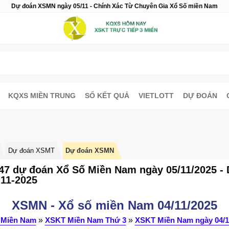
Dự đoán XSMN ngày 05/11 - Chính Xác Từ Chuyên Gia Xổ Số miền Nam
Soi cầu 247
KQXS MIỀN TRUNG
SỔ KẾT QUẢ
VIETLOTT
DỰ ĐOÁN
Dự đoán XSMT
Dự đoán XSMN
247 dự đoán Xổ Số Miền Nam ngày 05/11/2025 -
11-2025
XSMN - Xổ số miền Nam 04/11/2025
 Miền Nam
»
XSKT Miền Nam Thứ 3
»
XSKT Miền Nam ngày 04/1