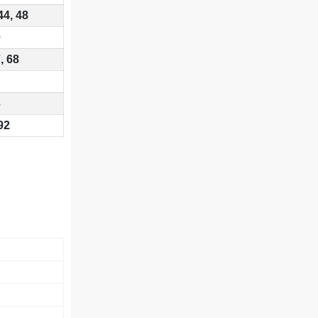
44, 48
0
, 68
3
92