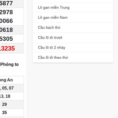
5877
Lô gan miền Trung
2978
Lô gan miền Nam
0066
Cầu bạch thủ
0618
5305
Cầu lô tô trượt
13235
Cầu lô tô 2 nháy
Cầu lô tô theo thứ
ong An
, 05, 07
13, 18
29
35