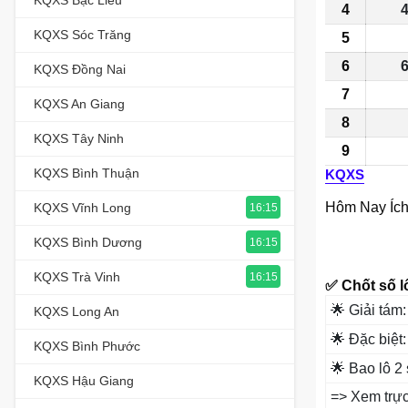
KQXS Bạc Liêu
4
4
KQXS Sóc Trăng
5
6
6
KQXS Đồng Nai
7
KQXS An Giang
8
KQXS Tây Ninh
9
KQXS Bình Thuận
KQXS
Hôm Nay Íc
KQXS Vĩnh Long
16:15
KQXS Bình Dương
16:15
KQXS Trà Vinh
16:15
✅ Chốt số l
🌟 Giải tám
KQXS Long An
🌟 Đặc biệt:
KQXS Bình Phước
🌟 Bao lô 2
KQXS Hậu Giang
=> Xem trự