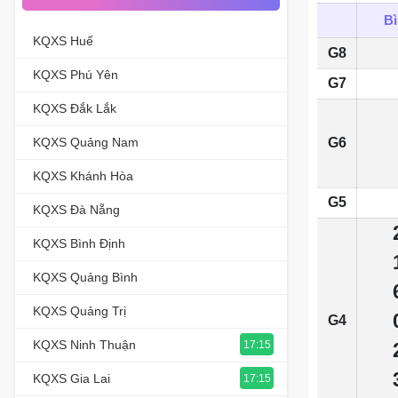
B
KQXS Huế
G8
KQXS Phú Yên
G7
KQXS Đắk Lắk
KQXS Quảng Nam
G6
KQXS Khánh Hòa
G5
KQXS Đà Nẵng
KQXS Bình Định
KQXS Quảng Bình
KQXS Quảng Trị
G4
KQXS Ninh Thuận
17:15
KQXS Gia Lai
17:15