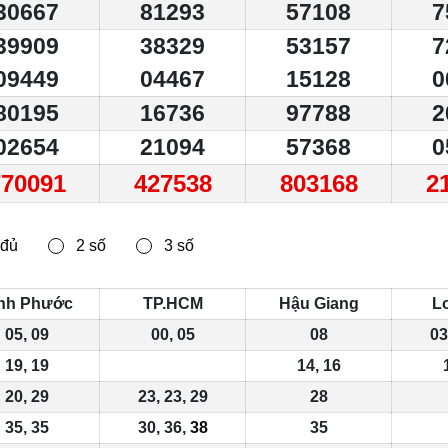
30667
81293
57108
7
39909
38329
53157
7
09449
04467
15128
0
80195
16736
97788
2
02654
21094
57368
0
770091
427538
803168
2
nh Phước
TP.HCM
Hậu Giang
L
05, 09
00, 05
08
03
19, 19
14, 16
20, 29
23, 23, 29
28
35, 35
30, 36,
38
35