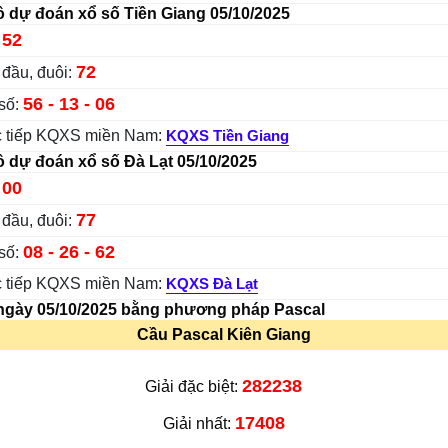
ô dự đoán xổ số Tiền Giang 05/10/2025
52
:
72
 đầu, đuôi:
56 - 13 - 06
 số:
c tiếp KQXS miền Nam:
KQXS Tiền Giang
ô dự đoán xổ số Đà Lạt 05/10/2025
00
:
77
 đầu, đuôi:
08 - 26 - 62
 số:
c tiếp KQXS miền Nam:
KQXS Đà Lạt
gày 05/10/2025 bằng phương pháp Pascal
Cầu Pascal Kiên Giang
282238
Giải đặc biệt:
17408
Giải nhất: