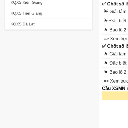
KQXS Kiên Giang
✅ Chốt số l
🌟 Giải tám
KQXS Tiền Giang
🌟 Đặc biệt:
KQXS Đà Lạt
🌟 Bao lô 2
=> Xem trự
✅ Chốt số l
🌟 Giải tám
🌟 Đặc biệt:
🌟 Bao lô 2
=> Xem trự
Cầu XSMN n