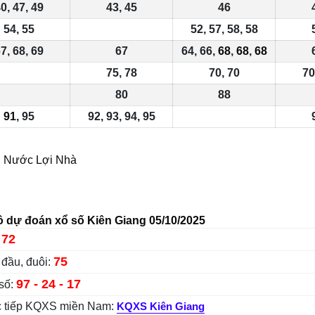
0, 47, 49
43, 45
46
54, 55
52, 57, 58, 58
7, 68, 69
67
64, 66,
68
,
68
,
68
75, 78
70, 70
70
80
88
91
, 95
92, 93, 94, 95
h Nước Lợi Nhà
ô dự đoán xổ số Kiên Giang 05/10/2025
72
:
75
 đầu, đuôi:
97 - 24 - 17
 số:
c tiếp KQXS miền Nam:
KQXS Kiên Giang