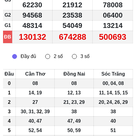
62230
21912
78008
94568
23538
06400
G2
48314
54049
13214
G1
130132
674288
500693
ĐB
Đầu
Cần Thơ
Đồng Nai
Sóc Trăng
0
08
08
00, 04, 08
1
14, 19
12, 13
11, 14, 15, 15
2
27
21, 23, 29
20, 24, 26, 29
3
30, 31,
32
, 39
38
38
4
40, 47
47, 49
40
5
52, 54
50, 59
51