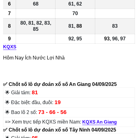
6
68
61, 62
7
70
80, 81, 82, 83,
8
81,
88
83
85
9
92, 95
93
, 96, 97
KQXS
Hôm Nay Ích Nước Lợi Nhà
✅ Chốt số lô dự đoán xổ số An Giang 04/09/2025
81
🌟 Giải tám:
19
🌟 Đặc biệt: đầu, đuôi:
73 - 66 - 56
🌟 Bao lô 2 số:
=> Xem trực tiếp KQXS miền Nam:
KQXS An Giang
✅ Chốt số lô dự đoán xổ số Tây Ninh 04/09/2025