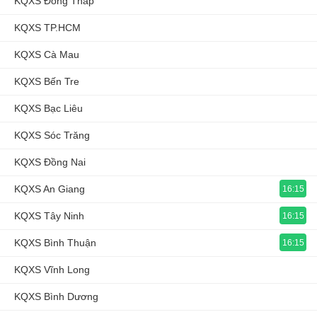
KQXS Đồng Tháp
KQXS TP.HCM
KQXS Cà Mau
KQXS Bến Tre
KQXS Bạc Liêu
KQXS Sóc Trăng
KQXS Đồng Nai
KQXS An Giang
16:15
KQXS Tây Ninh
16:15
KQXS Bình Thuận
16:15
KQXS Vĩnh Long
KQXS Bình Dương