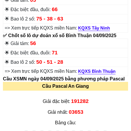
05
🌟 Giải tám:
66
🌟 Đặc biệt: đầu, đuôi:
75 - 38 - 63
🌟 Bao lô 2 số:
=> Xem trực tiếp KQXS miền Nam:
KQXS Tây Ninh
✅ Chốt số lô dự đoán xổ số Bình Thuận 04/09/2025
56
🌟 Giải tám:
71
🌟 Đặc biệt: đầu, đuôi:
50 - 51 - 28
🌟 Bao lô 2 số:
=> Xem trực tiếp KQXS miền Nam:
KQXS Bình Thuận
Cầu XSMN ngày 04/09/2025 bằng phương pháp Pascal
Cầu Pascal An Giang
191282
Giải đặc biệt:
03653
Giải nhất:
Bảng cầu: