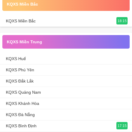
KQXS Miền Bắc
KQXS Miền Bắc
18:15
KQXS Miền Trung
KQXS Huế
KQXS Phú Yên
KQXS Đắk Lắk
KQXS Quảng Nam
KQXS Khánh Hòa
KQXS Đà Nẵng
KQXS Bình Định
17:15