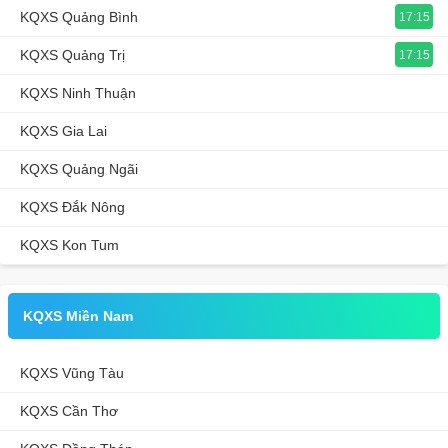
KQXS Quảng Bình
17:15
KQXS Quảng Trị
17:15
KQXS Ninh Thuận
KQXS Gia Lai
KQXS Quảng Ngãi
KQXS Đắk Nông
KQXS Kon Tum
KQXS Miền Nam
KQXS Vũng Tàu
KQXS Cần Thơ