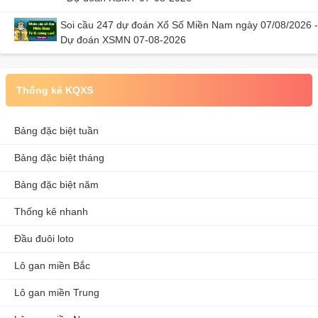
Soi cầu 247 dự đoán Xổ Số Miền Nam ngày 07/08/2026 -
Dự đoán XSMN 07-08-2026
Thống kê KQXS
Bảng đặc biệt tuần
Bảng đặc biệt tháng
Bảng đặc biệt năm
Thống kê nhanh
Đầu đuôi loto
Lô gan miền Bắc
Lô gan miền Trung