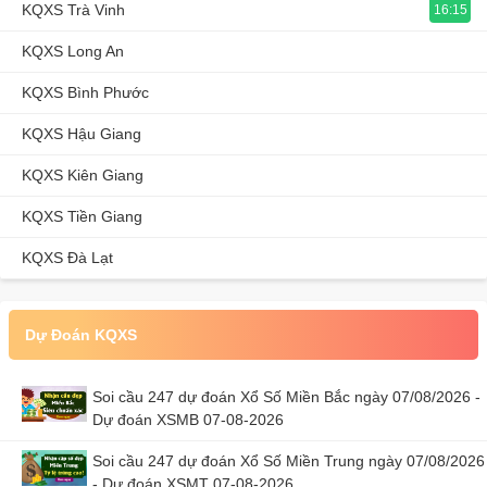
KQXS Trà Vinh
16:15
KQXS Long An
KQXS Bình Phước
KQXS Hậu Giang
KQXS Kiên Giang
KQXS Tiền Giang
KQXS Đà Lạt
Dự Đoán KQXS
Soi cầu 247 dự đoán Xổ Số Miền Bắc ngày 07/08/2026 -
Dự đoán XSMB 07-08-2026
Soi cầu 247 dự đoán Xổ Số Miền Trung ngày 07/08/2026
- Dự đoán XSMT 07-08-2026