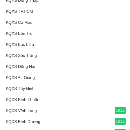
KQXS Đồng Tháp
KQXS TP.HCM
KQXS Cà Mau
KQXS Bến Tre
KQXS Bạc Liêu
KQXS Sóc Trăng
KQXS Đồng Nai
KQXS An Giang
KQXS Tây Ninh
KQXS Bình Thuận
KQXS Vĩnh Long
16:15
KQXS Bình Dương
16:15