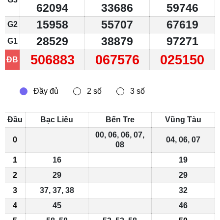
62094
33686
59746
15958
55707
67619
G2
28529
38879
97271
G1
506883
067576
025150
ĐB
Đầu
Bạc Liêu
Bến Tre
Vũng Tàu
00, 06, 06, 07,
0
04, 06, 07
08
1
16
19
2
29
29
3
37, 37, 38
32
4
45
46