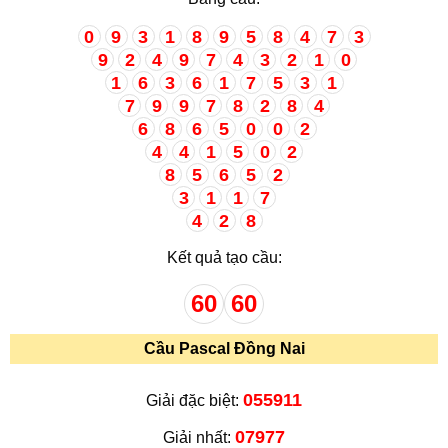
0
9
3
1
8
9
5
8
4
7
3
9
2
4
9
7
4
3
2
1
0
1
6
3
6
1
7
5
3
1
7
9
9
7
8
2
8
4
6
8
6
5
0
0
2
4
4
1
5
0
2
8
5
6
5
2
3
1
1
7
4
2
8
Kết quả tạo cầu:
60
60
Cầu Pascal Đồng Nai
055911
Giải đặc biệt:
07977
Giải nhất: