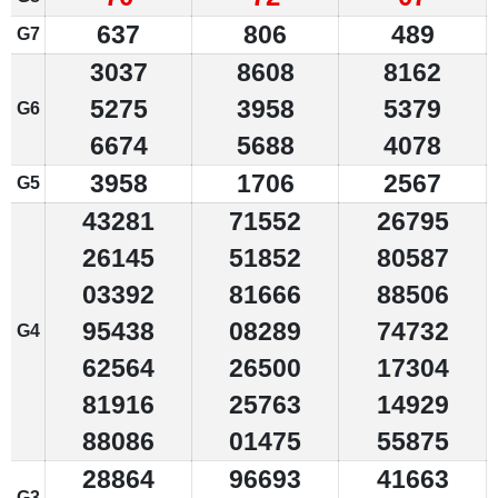
637
806
489
G7
3037
8608
8162
5275
3958
5379
G6
6674
5688
4078
3958
1706
2567
G5
43281
71552
26795
26145
51852
80587
03392
81666
88506
95438
08289
74732
G4
62564
26500
17304
81916
25763
14929
88086
01475
55875
28864
96693
41663
G3