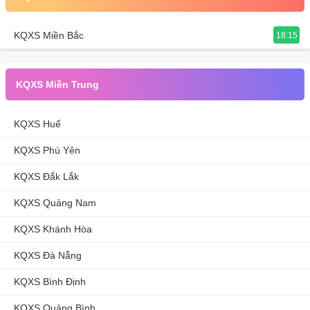
KQXS Miền Bắc
18:15
KQXS Miền Trung
KQXS Huế
KQXS Phú Yên
KQXS Đắk Lắk
KQXS Quảng Nam
KQXS Khánh Hòa
KQXS Đà Nẵng
KQXS Bình Định
KQXS Quảng Bình