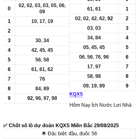
02, 02, 03, 03, 05, 06,
0
61, 61
1
09
02, 02, 42, 62,
92
2
1
10, 17, 19
03, 03
3
2
34, 84
4
3
30, 34
05, 45, 45
5
4
42, 45, 45
06, 56, 76, 96
6
5
56, 58
17, 97
7
6
61, 61, 62
58, 98
8
7
76
09, 19, 89
9
8
84, 89
KQXS
9
92
, 96, 97, 98
Hôm Nay Ích Nước Lợi Nhà
✅ Chốt số lô dự đoán KQXS Miền Bắc 29/08/2025
🌟 Đặc biệt: đầu, đuôi:
56