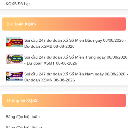
KQXS Đà Lạt
Dự Đoán KQXS
Soi cầu 247 dự đoán Xổ Số Miền Bắc ngày 08/08/2026 -
Dự đoán XSMB 08-08-2026
Soi cầu 247 dự đoán Xổ Số Miền Trung ngày 08/08/2026
- Dự đoán XSMT 08-08-2026
Soi cầu 247 dự đoán Xổ Số Miền Nam ngày 08/08/2026 -
Dự đoán XSMN 08-08-2026
Thống kê KQXS
Bảng đặc biệt tuần
Bảng đặc biệt tháng