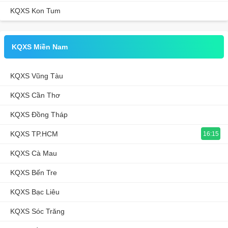
KQXS Kon Tum
KQXS Miền Nam
KQXS Vũng Tàu
KQXS Cần Thơ
KQXS Đồng Tháp
KQXS TP.HCM
16:15
KQXS Cà Mau
KQXS Bến Tre
KQXS Bạc Liêu
KQXS Sóc Trăng