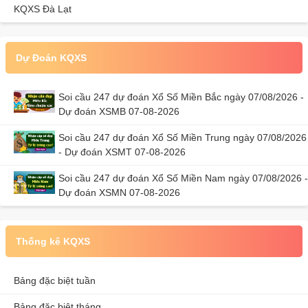
KQXS Đà Lạt
Dự Đoán KQXS
Soi cầu 247 dự đoán Xổ Số Miền Bắc ngày 07/08/2026 -
Dự đoán XSMB 07-08-2026
Soi cầu 247 dự đoán Xổ Số Miền Trung ngày 07/08/2026
- Dự đoán XSMT 07-08-2026
Soi cầu 247 dự đoán Xổ Số Miền Nam ngày 07/08/2026 -
Dự đoán XSMN 07-08-2026
Thống kê KQXS
Bảng đặc biệt tuần
Bảng đặc biệt tháng