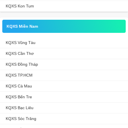
KQXS Kon Tum
KQXS Miền Nam
KQXS Vũng Tàu
KQXS Cần Thơ
KQXS Đồng Tháp
KQXS TP.HCM
KQXS Cà Mau
KQXS Bến Tre
KQXS Bạc Liêu
KQXS Sóc Trăng