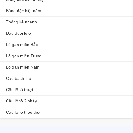
Bảng đặc biệt năm
Thống kê nhanh
Đầu đuôi loto
Lô gan miền Bắc
Lô gan miền Trung
Lô gan miền Nam
Cầu bạch thủ
Cầu lô tô trượt
Cầu lô tô 2 nháy
Cầu lô tô theo thứ