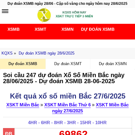
Dự đoán XSMB ngày 28/06 - Cặp số vàng cho ngày hôm nay 28/6/2025
XSMB
XSMT
XSMN
DỰ ĐOÁN XSMB
Soi cầu 247
KQXS
»
Dự đoán XSMB ngày 28/6/2025
Dự đoán XSMB
Dự đoán XSMT
Dự đoán XSMN
Soi cầu 247 dự đoán Xổ Số Miền Bắc ngày
28/06/2025 - Dự đoán XSMB 28-06-2025
Kết quả xổ số miền Bắc 27/6/2025
XSKT Miền Bắc
»
XSKT Miền Bắc Thứ 6
»
XSKT Miền Bắc
ngày 27/6/2025
4HR - 6HR - 8HR - 3HR - 15HR - 10HR
69862
ĐB