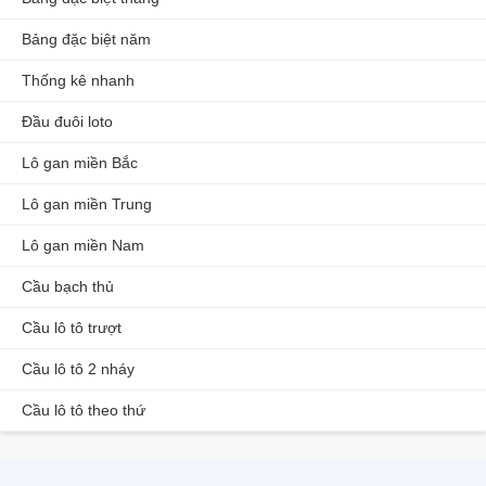
Bảng đặc biệt năm
Thống kê nhanh
Đầu đuôi loto
Lô gan miền Bắc
Lô gan miền Trung
Lô gan miền Nam
Cầu bạch thủ
Cầu lô tô trượt
Cầu lô tô 2 nháy
Cầu lô tô theo thứ