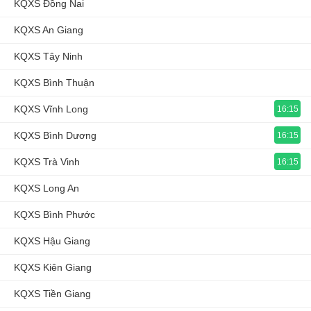
KQXS Đồng Nai
KQXS An Giang
KQXS Tây Ninh
KQXS Bình Thuận
KQXS Vĩnh Long
16:15
KQXS Bình Dương
16:15
KQXS Trà Vinh
16:15
KQXS Long An
KQXS Bình Phước
KQXS Hậu Giang
KQXS Kiên Giang
KQXS Tiền Giang