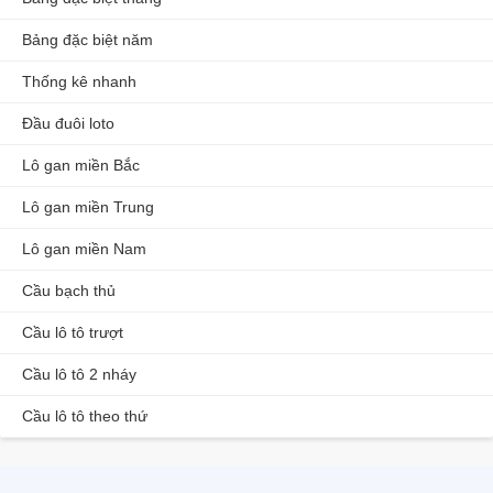
Bảng đặc biệt năm
Thống kê nhanh
Đầu đuôi loto
Lô gan miền Bắc
Lô gan miền Trung
Lô gan miền Nam
Cầu bạch thủ
Cầu lô tô trượt
Cầu lô tô 2 nháy
Cầu lô tô theo thứ