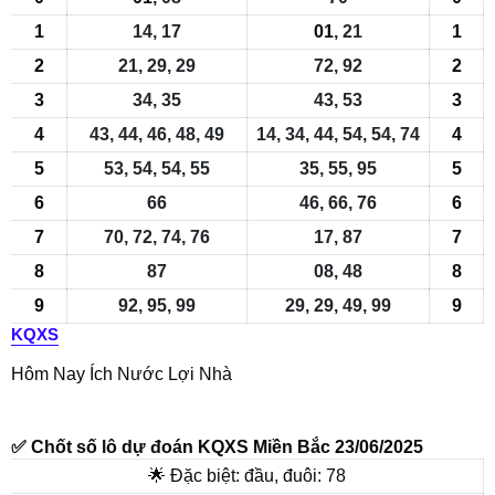
1
14, 17
01
, 21
1
2
21, 29, 29
72, 92
2
3
34, 35
43, 53
3
4
43, 44, 46, 48, 49
14, 34, 44, 54, 54, 74
4
5
53, 54, 54, 55
35, 55, 95
5
6
66
46, 66, 76
6
7
70, 72, 74, 76
17, 87
7
8
87
08, 48
8
9
92, 95, 99
29, 29, 49, 99
9
KQXS
Hôm Nay Ích Nước Lợi Nhà
✅ Chốt số lô dự đoán KQXS Miền Bắc 23/06/2025
🌟 Đặc biệt: đầu, đuôi:
78