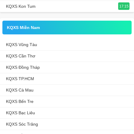
KQXS Kon Tum
17:15
KQXS Miền Nam
KQXS Vũng Tàu
KQXS Cần Thơ
KQXS Đồng Tháp
KQXS TP.HCM
KQXS Cà Mau
KQXS Bến Tre
KQXS Bạc Liêu
KQXS Sóc Trăng