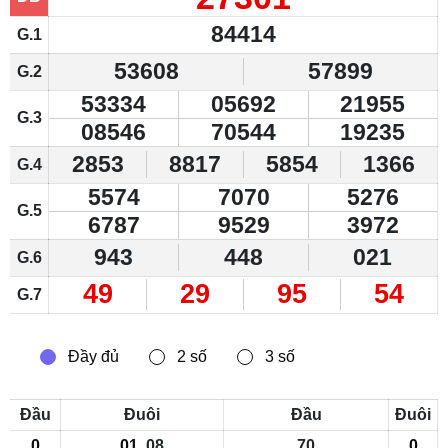
84414
G.1
53608
57899
G.2
53334
05692
21955
G.3
08546
70544
19235
2853
8817
5854
1366
G.4
5574
7070
5276
G.5
6787
9529
3972
943
448
021
G.6
49
29
95
54
G.7
Đầu
Đuôi
Đầu
Đuôi
0
01
, 08
70
0