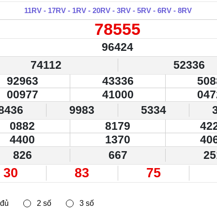
11RV - 17RV - 1RV - 20RV - 3RV - 5RV - 6RV - 8RV
78555
96424
74112
52336
92963
43336
508
00977
41000
047
8436
9983
5334
0882
8179
42
4400
1370
40
826
667
25
30
83
75