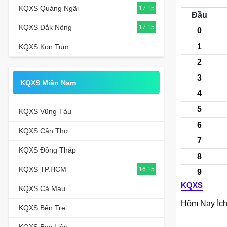
KQXS Quảng Ngãi
17:15
Đầu
KQXS Đắk Nông
17:15
0
1
KQXS Kon Tum
2
3
KQXS Miền Nam
4
5
KQXS Vũng Tàu
6
KQXS Cần Thơ
7
KQXS Đồng Tháp
8
KQXS TP.HCM
16:15
9
KQXS
KQXS Cà Mau
Hôm Nay Íc
KQXS Bến Tre