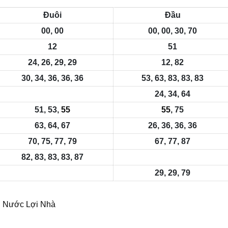
Đuôi
Đầu
00, 00
00, 00, 30, 70
12
51
24, 26, 29, 29
12, 82
30, 34, 36, 36, 36
53, 63, 83, 83, 83
24, 34, 64
51, 53,
55
55
, 75
63, 64, 67
26, 36, 36, 36
70, 75, 77, 79
67, 77, 87
82, 83, 83, 83, 87
29, 29, 79
h Nước Lợi Nhà