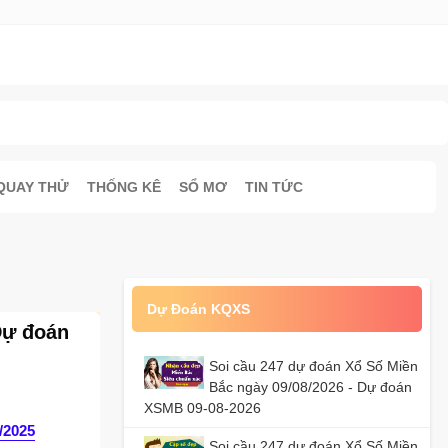
QUAY THỬ
THỐNG KÊ
SỔ MƠ
TIN TỨC
Dự Đoán KQXS
Dự đoán
Soi cầu 247 dự đoán Xổ Số Miền
Bắc ngày 09/08/2026 - Dự đoán
XSMB 09-08-2026
/2025
Soi cầu 247 dự đoán Xổ Số Miền