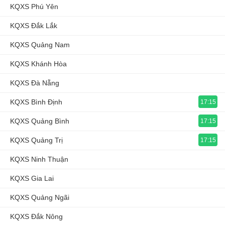
KQXS Phú Yên
KQXS Đắk Lắk
KQXS Quảng Nam
KQXS Khánh Hòa
KQXS Đà Nẵng
KQXS Bình Định
17:15
KQXS Quảng Bình
17:15
KQXS Quảng Trị
17:15
KQXS Ninh Thuận
KQXS Gia Lai
KQXS Quảng Ngãi
KQXS Đắk Nông