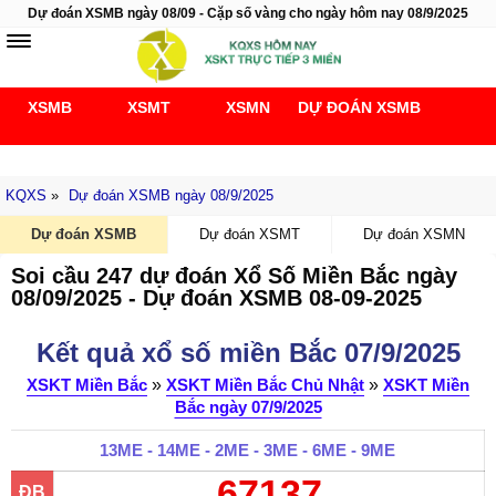
Dự đoán XSMB ngày 08/09 - Cặp số vàng cho ngày hôm nay 08/9/2025
XSMB
XSMT
XSMN
DỰ ĐOÁN XSMB
Soi cầu 247
KQXS
»
Dự đoán XSMB ngày 08/9/2025
Dự đoán XSMB
Dự đoán XSMT
Dự đoán XSMN
Soi cầu 247 dự đoán Xổ Số Miền Bắc ngày
08/09/2025 - Dự đoán XSMB 08-09-2025
Kết quả xổ số miền Bắc 07/9/2025
XSKT Miền Bắc
»
XSKT Miền Bắc Chủ Nhật
»
XSKT Miền
Bắc ngày 07/9/2025
13ME - 14ME - 2ME - 3ME - 6ME - 9ME
67137
ĐB