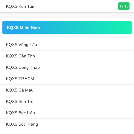
KQXS Kon Tum
17:15
KQXS Miền Nam
KQXS Vũng Tàu
KQXS Cần Thơ
KQXS Đồng Tháp
KQXS TP.HCM
KQXS Cà Mau
KQXS Bến Tre
KQXS Bạc Liêu
KQXS Sóc Trăng