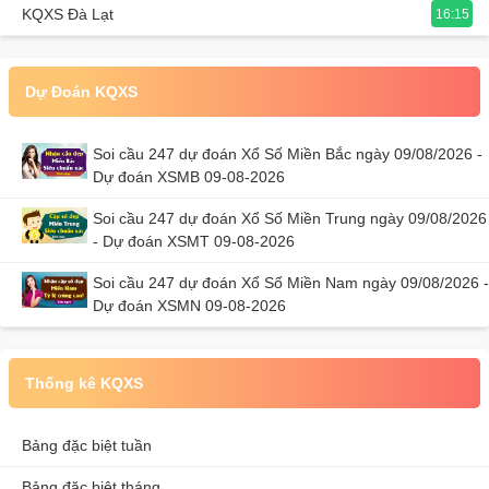
KQXS Đà Lạt
16:15
Dự Đoán KQXS
Soi cầu 247 dự đoán Xổ Số Miền Bắc ngày 09/08/2026 -
Dự đoán XSMB 09-08-2026
Soi cầu 247 dự đoán Xổ Số Miền Trung ngày 09/08/2026
- Dự đoán XSMT 09-08-2026
Soi cầu 247 dự đoán Xổ Số Miền Nam ngày 09/08/2026 -
Dự đoán XSMN 09-08-2026
Thống kê KQXS
Bảng đặc biệt tuần
Bảng đặc biệt tháng