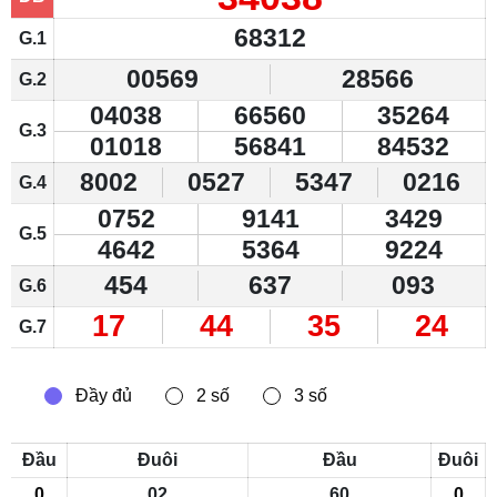
68312
G.1
00569
28566
G.2
04038
66560
35264
G.3
01018
56841
84532
8002
0527
5347
0216
G.4
0752
9141
3429
G.5
4642
5364
9224
454
637
093
G.6
17
44
35
24
G.7
Đầu
Đuôi
Đầu
Đuôi
0
02
60
0