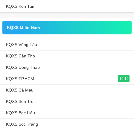
KQXS Kon Tum
KQXS Miền Nam
KQXS Vũng Tàu
KQXS Cần Thơ
KQXS Đồng Tháp
KQXS TP.HCM
16:15
KQXS Cà Mau
KQXS Bến Tre
KQXS Bạc Liêu
KQXS Sóc Trăng