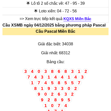
🌟 Lô tô 2 số chắc về:
47 - 95 - 39
🌟 Loto xiên:
04 - 72 - 56
=> Xem trực tiếp kết quả
KQXS Miền Bắc
Cầu XSMB ngày 04/12/2025 bằng phương pháp Pascal
Cầu Pascal Miền Bắc
Giải đặc biệt:
34038
Giải nhất:
68312
Bảng cầu:
3
4
0
3
8
6
8
3
1
2
7
4
3
1
4
4
1
4
3
1
7
4
5
8
5
5
7
8
1
9
3
3
0
2
9
0
2
6
3
2
9
2
8
9
5
1
0
7
4