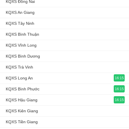
KQXS Đồng Nai
KQXS An Giang
KQXS Tây Ninh
KQXS Bình Thuận
KQXS Vĩnh Long
KQXS Bình Dương
KQXS Trà Vinh
KQXS Long An
16:15
KQXS Bình Phước
16:15
KQXS Hậu Giang
16:15
KQXS Kiên Giang
KQXS Tiền Giang