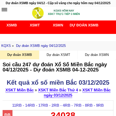
Dự đoán XSMB ngày 04/12 - Cặp số vàng cho ngày hôm nay 04/12/2025
XSMB
XSMT
XSMN
DỰ ĐOÁN XSMB
Soi cầu 247
KQXS
»
Dự đoán XSMB ngày 04/12/2025
Dự đoán XSMB
Dự đoán XSMT
Dự đoán XSMN
Soi cầu 247 dự đoán Xổ Số Miền Bắc ngày
04/12/2025 - Dự đoán XSMB 04-12-2025
Kết quả xổ số miền Bắc 03/12/2025
XSKT Miền Bắc
»
XSKT Miền Bắc Thứ 4
»
XSKT Miền Bắc
ngày 03/12/2025
11RB - 14RB - 17RB - 2RB - 4RB - 7RB - 8RB - 9RB
34038
ĐB