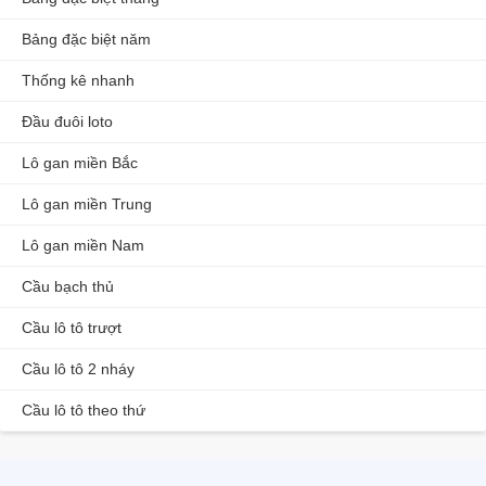
Bảng đặc biệt năm
Thống kê nhanh
Đầu đuôi loto
Lô gan miền Bắc
Lô gan miền Trung
Lô gan miền Nam
Cầu bạch thủ
Cầu lô tô trượt
Cầu lô tô 2 nháy
Cầu lô tô theo thứ