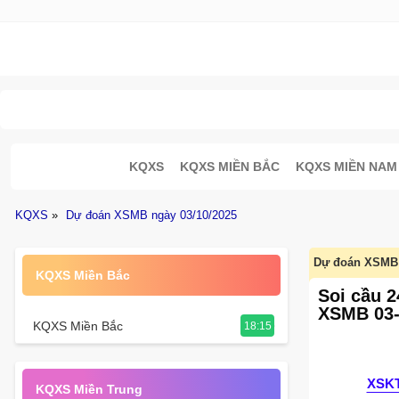
KQXS
KQXS MIỀN BẮC
KQXS MIỀN NAM
KQXS
»
Dự đoán XSMB ngày 03/10/2025
Dự đoán XSMB
KQXS Miền Bắc
Soi cầu 
XSMB 03-
KQXS Miền Bắc
18:15
XSKT
KQXS Miền Trung