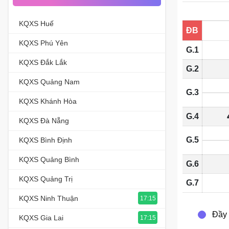
KQXS Huế
ĐB
KQXS Phú Yên
G.1
KQXS Đắk Lắk
G.2
KQXS Quảng Nam
G.3
KQXS Khánh Hòa
G.4
KQXS Đà Nẵng
G.5
KQXS Bình Định
KQXS Quảng Bình
G.6
KQXS Quảng Trị
G.7
KQXS Ninh Thuận
17:15
KQXS Gia Lai
17:15