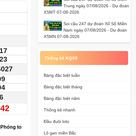
Trung ngày 07/08/2026 - Dự đoán
XSMT 07-08-2026
Soi cầu 247 dự đoán Xổ Số Miền
Nam ngày 07/08/2026 - Dự đoán
XSMN 07-08-2026
17
23
Thống kê KQXS
6027
Bảng đặc biệt tuần
09
94
Bảng đặc biệt tháng
6
Bảng đặc biệt năm
42
Thống kê nhanh
Đầu đuôi loto
Lô gan miền Bắc