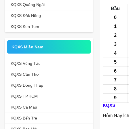
KQXS Quảng Ngãi
Đầu
KQXS Đắk Nông
0
1
KQXS Kon Tum
2
3
KQXS Miền Nam
4
5
KQXS Vũng Tàu
6
KQXS Cần Thơ
7
KQXS Đồng Tháp
8
KQXS TP.HCM
9
KQXS
KQXS Cà Mau
Hôm Nay Íc
KQXS Bến Tre