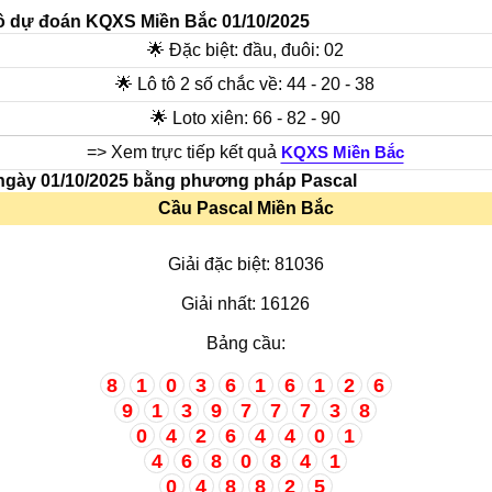
lô dự đoán KQXS Miền Bắc 01/10/2025
🌟 Đặc biệt: đầu, đuôi:
02
🌟 Lô tô 2 số chắc về:
44 - 20 - 38
🌟 Loto xiên:
66 - 82 - 90
=> Xem trực tiếp kết quả
KQXS Miền Bắc
gày 01/10/2025 bằng phương pháp Pascal
Cầu Pascal Miền Bắc
Giải đặc biệt:
81036
Giải nhất:
16126
Bảng cầu:
8
1
0
3
6
1
6
1
2
6
9
1
3
9
7
7
7
3
8
0
4
2
6
4
4
0
1
4
6
8
0
8
4
1
0
4
8
8
2
5