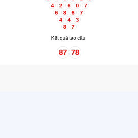
4
2
6
0
7
6
8
6
7
4
4
3
8
7
Kết quả tạo cầu:
87
78
F8bet
rổng bạch kim 777
lo top