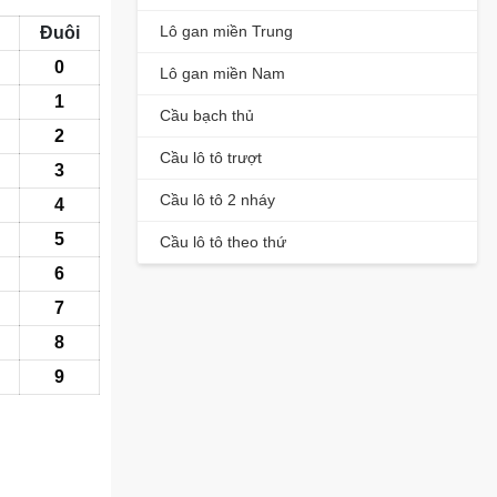
Lô gan miền Trung
Đuôi
0
Lô gan miền Nam
1
Cầu bạch thủ
2
Cầu lô tô trượt
3
Cầu lô tô 2 nháy
4
5
Cầu lô tô theo thứ
6
7
8
9