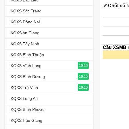
KQXS Bạc Liêu
✅ Chốt số 
KQXS Sóc Trăng
KQXS Đồng Nai
KQXS An Giang
KQXS Tây Ninh
Cầu XSMB n
KQXS Bình Thuận
KQXS Vĩnh Long
16:15
KQXS Bình Dương
16:15
KQXS Trà Vinh
16:15
KQXS Long An
KQXS Bình Phước
KQXS Hậu Giang