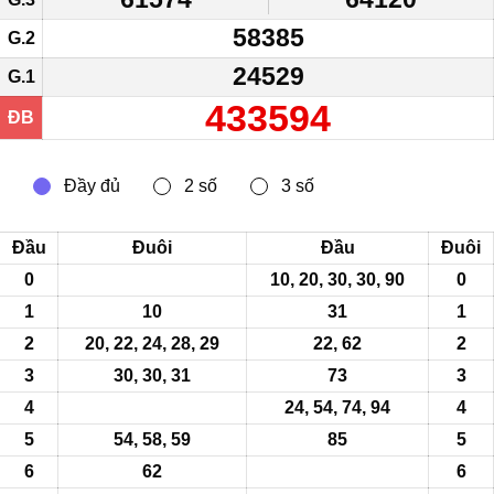
58385
G.2
24529
G.1
433594
ĐB
Đầu
Đuôi
Đầu
Đuôi
0
10, 20, 30, 30, 90
0
1
10
31
1
2
20, 22, 24, 28, 29
22, 62
2
3
30, 30, 31
73
3
4
24, 54, 74,
94
4
5
54, 58, 59
85
5
6
62
6