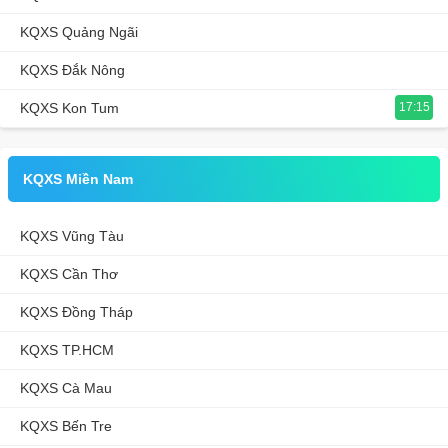
KQXS Quảng Ngãi
KQXS Đắk Nông
KQXS Kon Tum
17:15
KQXS Miền Nam
KQXS Vũng Tàu
KQXS Cần Thơ
KQXS Đồng Tháp
KQXS TP.HCM
KQXS Cà Mau
KQXS Bến Tre