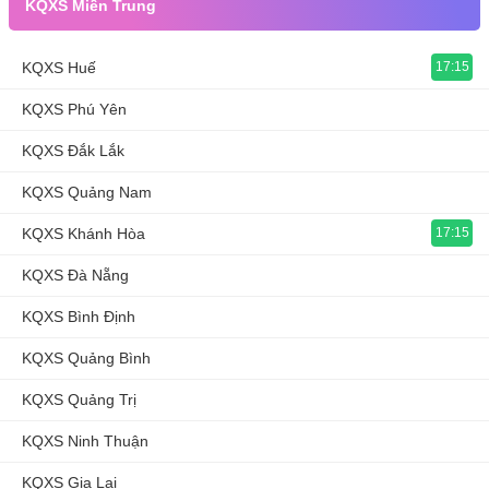
KQXS Miền Trung
KQXS Huế
17:15
KQXS Phú Yên
KQXS Đắk Lắk
KQXS Quảng Nam
KQXS Khánh Hòa
17:15
KQXS Đà Nẵng
KQXS Bình Định
KQXS Quảng Bình
KQXS Quảng Trị
KQXS Ninh Thuận
KQXS Gia Lai