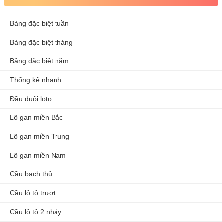
Bảng đặc biệt tuần
Bảng đặc biệt tháng
Bảng đặc biệt năm
Thống kê nhanh
Đầu đuôi loto
Lô gan miền Bắc
Lô gan miền Trung
Lô gan miền Nam
Cầu bạch thủ
Cầu lô tô trượt
Cầu lô tô 2 nháy