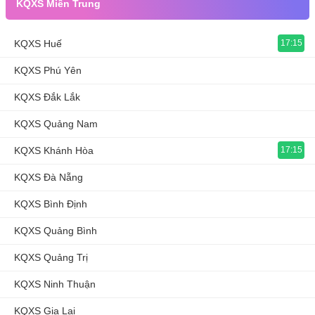
KQXS Miền Trung
KQXS Huế
17:15
KQXS Phú Yên
KQXS Đắk Lắk
KQXS Quảng Nam
KQXS Khánh Hòa
17:15
KQXS Đà Nẵng
KQXS Bình Định
KQXS Quảng Bình
KQXS Quảng Trị
KQXS Ninh Thuận
KQXS Gia Lai