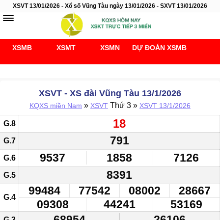
XSVT 13/01/2026 - Xổ số Vũng Tàu ngày 13/01/2026 - SXVT 13/01/2026
XSMB
XSMT
XSMN
DỰ ĐOÁN XSMB
Soi cầu 247
XSVT - XS đài Vũng Tàu 13/1/2026
»
Thứ 3 »
KQXS miền Nam
XSVT
XSVT 13/1/2026
18
G.8
791
G.7
9537
1858
7126
G.6
8391
G.5
99484
77542
08002
28667
G.4
09308
44241
53169
68954
26106
G.3