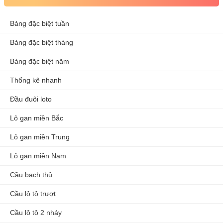
Bảng đặc biệt tuần
Bảng đặc biệt tháng
Bảng đặc biệt năm
Thống kê nhanh
Đầu đuôi loto
Lô gan miền Bắc
Lô gan miền Trung
Lô gan miền Nam
Cầu bạch thủ
Cầu lô tô trượt
Cầu lô tô 2 nháy