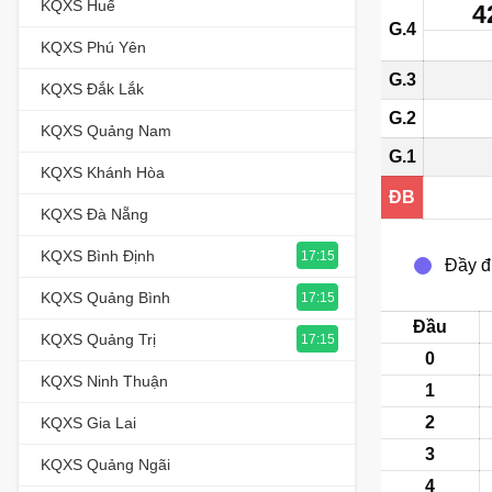
KQXS Huế
4
G.4
KQXS Phú Yên
G.3
KQXS Đắk Lắk
G.2
KQXS Quảng Nam
G.1
KQXS Khánh Hòa
ĐB
KQXS Đà Nẵng
KQXS Bình Định
17:15
KQXS Quảng Bình
17:15
Đầu
KQXS Quảng Trị
17:15
0
KQXS Ninh Thuận
1
2
KQXS Gia Lai
3
KQXS Quảng Ngãi
4