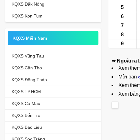
KQXS Đắk Nông
5
KQXS Kon Tum
6
7
8
KQXS Miền Nam
9
KQXS Vũng Tàu
⇒ Ngoài ra 
Xem thêm
KQXS Cần Thơ
Mời bạn
KQXS Đồng Tháp
Xem thê
KQXS TP.HCM
Xem bảng
KQXS Cà Mau
KQXS Bến Tre
KQXS Bạc Liêu
KQXS Sóc Trăng