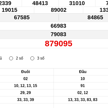
2339
48413
31010
19015
89002
13
67585
84865
66983
79083
879095
Đuôi
Đầu
02
10
10, 12, 13, 15
91
29, 29
02, 12
33, 33, 39
13, 33, 33, 83, 83