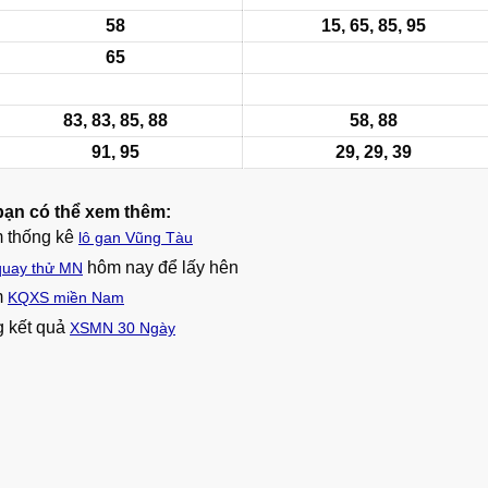
58
15, 65, 85,
95
65
83, 83, 85, 88
58, 88
91,
95
29, 29, 39
bạn có thể xem thêm:
 thống kê
lô gan Vũng Tàu
hôm nay để lấy hên
quay thử MN
m
KQXS miền Nam
 kết quả
XSMN 30 Ngày