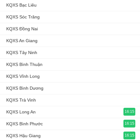
KQXS Bạc Liêu
KQXS Sóc Trăng
KQXS Đồng Nai
KQXS An Giang
KQXS Tây Ninh
KQXS Bình Thuận
KQXS Vĩnh Long
KQXS Bình Dương
KQXS Trà Vinh
KQXS Long An
16:15
KQXS Bình Phước
16:15
KQXS Hậu Giang
16:15