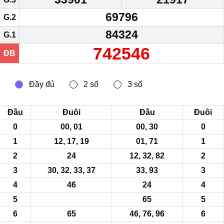
69796
G.2
84324
G.1
742546
ĐB
Đầu
Đuôi
Đầu
Đuôi
0
00, 01
00, 30
0
1
12, 17, 19
01, 71
1
2
24
12, 32, 82
2
3
30, 32, 33, 37
33, 93
3
4
46
24
4
5
65
5
6
65
46
, 76, 96
6