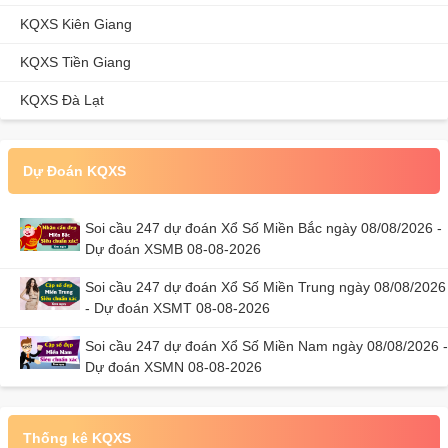
KQXS Kiên Giang
KQXS Tiền Giang
KQXS Đà Lạt
Dự Đoán KQXS
Soi cầu 247 dự đoán Xổ Số Miền Bắc ngày 08/08/2026 -
Dự đoán XSMB 08-08-2026
Soi cầu 247 dự đoán Xổ Số Miền Trung ngày 08/08/2026
- Dự đoán XSMT 08-08-2026
Soi cầu 247 dự đoán Xổ Số Miền Nam ngày 08/08/2026 -
Dự đoán XSMN 08-08-2026
Thống kê KQXS