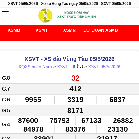
XSVT 05/05/2026 - Xổ số Vũng Tàu ngày 05/05/2026 - SXVT 05/05/2026
XSMB
XSMT
XSMN
DỰ ĐOÁN XSMB
Soi cầu 247
XSVT - XS đài Vũng Tàu 05/5/2026
»
Thứ 3 »
KQXS miền Nam
XSVT
XSVT 05/5/2026
32
G.8
412
G.7
9965
3319
6837
G.6
8171
G.5
87600
75793
67133
26882
G.4
84978
83376
23130
33901
21917
G.3