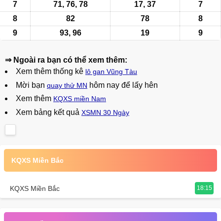
7
71, 76, 78
17, 37
7
8
82
78
8
9
93, 96
19
9
⇒ Ngoài ra bạn có thể xem thêm:
Xem thêm thống kê
lô gan Vũng Tàu
Mời bạn
hôm nay để lấy hên
quay thử MN
Xem thêm
KQXS miền Nam
Xem bảng kết quả
XSMN 30 Ngày
KQXS Miền Bắc
KQXS Miền Bắc
18:15