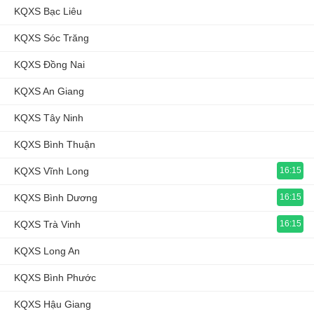
KQXS Bạc Liêu
KQXS Sóc Trăng
KQXS Đồng Nai
KQXS An Giang
KQXS Tây Ninh
KQXS Bình Thuận
KQXS Vĩnh Long
16:15
KQXS Bình Dương
16:15
KQXS Trà Vinh
16:15
KQXS Long An
KQXS Bình Phước
KQXS Hậu Giang