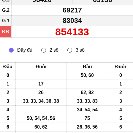
69217
G.2
83034
G.1
854133
ĐB
Đầu
Đuôi
Đầu
Đuôi
0
50, 60
0
1
17
1
2
26
62, 82
2
3
33
,
33
, 34, 36, 38
33
,
33
, 83
3
4
34, 54, 54
4
5
50, 54, 54, 56
75
5
6
60, 62
26, 36, 56
6