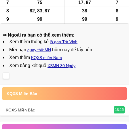
7
75
17, 87
7
8
82, 83, 87
38
8
9
99
99
9
⇒ Ngoài ra bạn có thể xem thêm:
Xem thêm thống kê
lô gan Trà Vinh
Mời bạn
hôm nay để lấy hên
quay thử MN
Xem thêm
KQXS miền Nam
Xem bảng kết quả
XSMN 30 Ngày
KQXS Miền Bắc
KQXS Miền Bắc
18:15