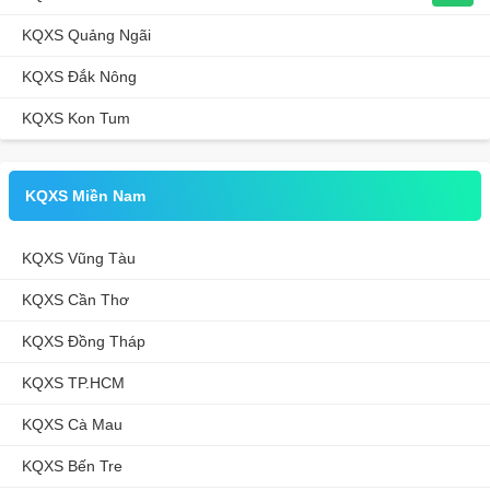
KQXS Quảng Ngãi
KQXS Đắk Nông
KQXS Kon Tum
KQXS Miền Nam
KQXS Vũng Tàu
KQXS Cần Thơ
KQXS Đồng Tháp
KQXS TP.HCM
KQXS Cà Mau
KQXS Bến Tre