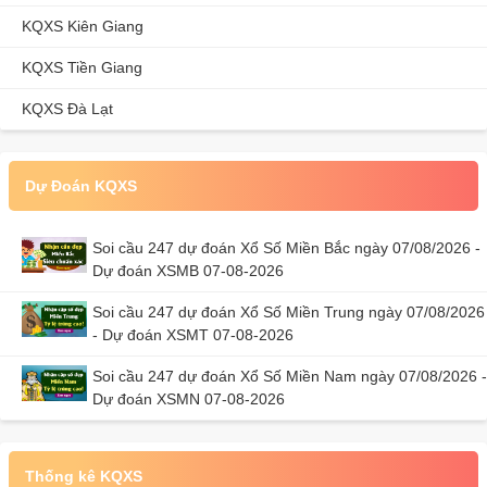
KQXS Kiên Giang
KQXS Tiền Giang
KQXS Đà Lạt
Dự Đoán KQXS
Soi cầu 247 dự đoán Xổ Số Miền Bắc ngày 07/08/2026 -
Dự đoán XSMB 07-08-2026
Soi cầu 247 dự đoán Xổ Số Miền Trung ngày 07/08/2026
- Dự đoán XSMT 07-08-2026
Soi cầu 247 dự đoán Xổ Số Miền Nam ngày 07/08/2026 -
Dự đoán XSMN 07-08-2026
Thống kê KQXS