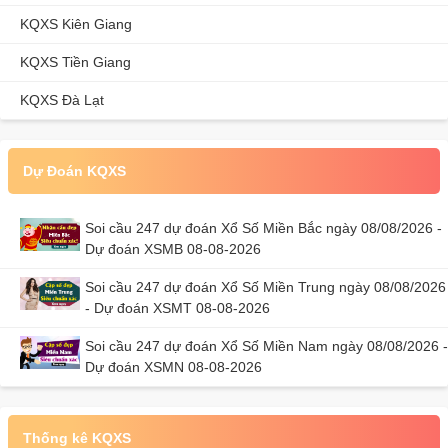
KQXS Kiên Giang
KQXS Tiền Giang
KQXS Đà Lạt
Dự Đoán KQXS
Soi cầu 247 dự đoán Xổ Số Miền Bắc ngày 08/08/2026 -
Dự đoán XSMB 08-08-2026
Soi cầu 247 dự đoán Xổ Số Miền Trung ngày 08/08/2026
- Dự đoán XSMT 08-08-2026
Soi cầu 247 dự đoán Xổ Số Miền Nam ngày 08/08/2026 -
Dự đoán XSMN 08-08-2026
Thống kê KQXS