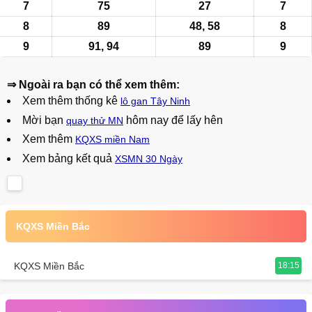
7
75
27
7
8
89
48, 58
8
9
91,
94
89
9
⇒ Ngoài ra bạn có thể xem thêm:
Xem thêm thống kê
lô gan Tây Ninh
Mời bạn
hôm nay để lấy hên
quay thử MN
Xem thêm
KQXS miền Nam
Xem bảng kết quả
XSMN 30 Ngày
KQXS Miền Bắc
KQXS Miền Bắc
18:15