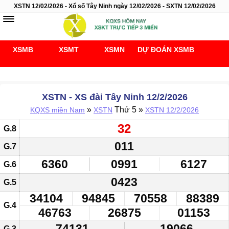
XSTN 12/02/2026 - Xổ số Tây Ninh ngày 12/02/2026 - SXTN 12/02/2026
XSMB
XSMT
XSMN
DỰ ĐOÁN XSMB
Soi cầu 247
XSTN - XS đài Tây Ninh 12/2/2026
»
Thứ 5 »
KQXS miền Nam
XSTN
XSTN 12/2/2026
32
G.8
011
G.7
6360
0991
6127
G.6
0423
G.5
34104
94845
70558
88389
G.4
46763
26875
01153
74131
19066
G.3