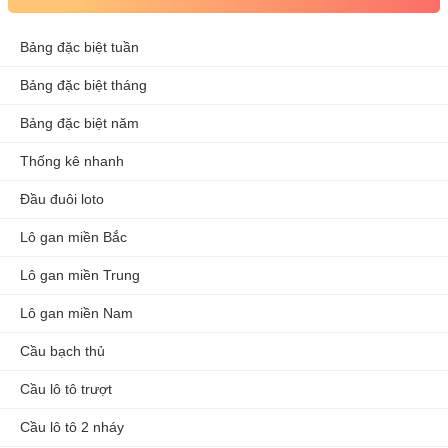
Bảng đặc biệt tuần
Bảng đặc biệt tháng
Bảng đặc biệt năm
Thống kê nhanh
Đầu đuôi loto
Lô gan miền Bắc
Lô gan miền Trung
Lô gan miền Nam
Cầu bạch thủ
Cầu lô tô trượt
Cầu lô tô 2 nháy