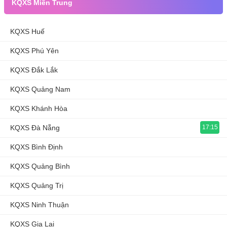
KQXS Miền Trung
KQXS Huế
KQXS Phú Yên
KQXS Đắk Lắk
KQXS Quảng Nam
KQXS Khánh Hòa
KQXS Đà Nẵng
17:15
KQXS Bình Định
KQXS Quảng Bình
KQXS Quảng Trị
KQXS Ninh Thuận
KQXS Gia Lai