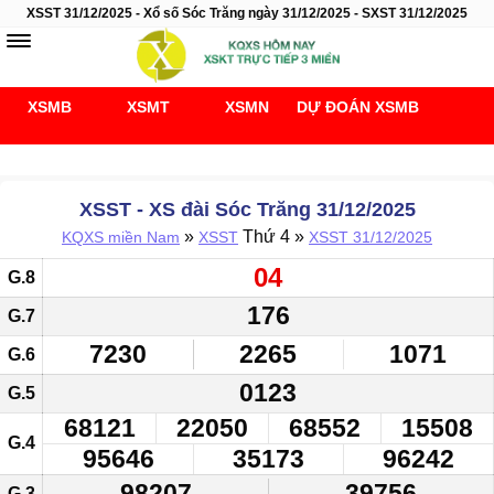
XSST 31/12/2025 - Xổ số Sóc Trăng ngày 31/12/2025 - SXST 31/12/2025
XSMB
XSMT
XSMN
DỰ ĐOÁN XSMB
Soi cầu 247
XSST - XS đài Sóc Trăng 31/12/2025
»
Thứ 4 »
KQXS miền Nam
XSST
XSST 31/12/2025
04
G.8
176
G.7
7230
2265
1071
G.6
0123
G.5
68121
22050
68552
15508
G.4
95646
35173
96242
98207
39756
G.3