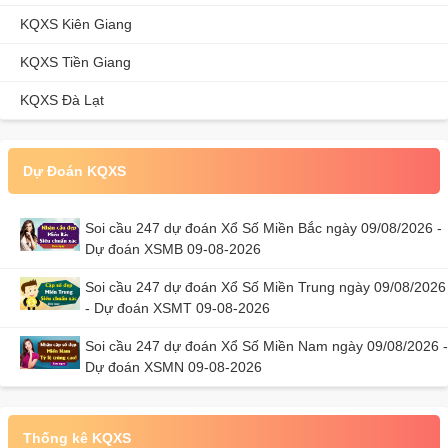
KQXS Kiên Giang
KQXS Tiền Giang
KQXS Đà Lạt
Dự Đoán KQXS
Soi cầu 247 dự đoán Xổ Số Miền Bắc ngày 09/08/2026 -
Dự đoán XSMB 09-08-2026
Soi cầu 247 dự đoán Xổ Số Miền Trung ngày 09/08/2026
- Dự đoán XSMT 09-08-2026
Soi cầu 247 dự đoán Xổ Số Miền Nam ngày 09/08/2026 -
Dự đoán XSMN 09-08-2026
Thống kê KQXS