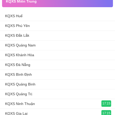
KQXS Miền Trung
KQXS Huế
KQXS Phú Yên
KQXS Đắk Lắk
KQXS Quảng Nam
KQXS Khánh Hòa
KQXS Đà Nẵng
KQXS Bình Định
KQXS Quảng Bình
KQXS Quảng Trị
KQXS Ninh Thuận
17:15
KQXS Gia Lai
17:15