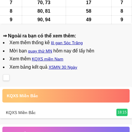
7
70, 73
17
7
8
80, 81
58
8
9
90, 94
49
9
⇒ Ngoài ra bạn có thể xem thêm:
Xem thêm thống kê
lô gan Sóc Trăng
Mời bạn
hôm nay để lấy hên
quay thử MN
Xem thêm
KQXS miền Nam
Xem bảng kết quả
XSMN 30 Ngày
KQXS Miền Bắc
KQXS Miền Bắc
18:15