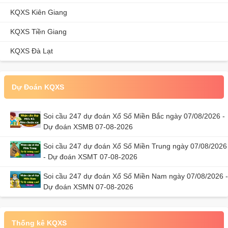
KQXS Kiên Giang
KQXS Tiền Giang
KQXS Đà Lạt
Dự Đoán KQXS
Soi cầu 247 dự đoán Xổ Số Miền Bắc ngày 07/08/2026 -
Dự đoán XSMB 07-08-2026
Soi cầu 247 dự đoán Xổ Số Miền Trung ngày 07/08/2026
- Dự đoán XSMT 07-08-2026
Soi cầu 247 dự đoán Xổ Số Miền Nam ngày 07/08/2026 -
Dự đoán XSMN 07-08-2026
Thống kê KQXS