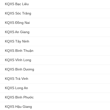
KQXS Bạc Liêu
KQXS Sóc Trăng
KQXS Đồng Nai
KQXS An Giang
KQXS Tây Ninh
KQXS Bình Thuận
KQXS Vĩnh Long
KQXS Bình Dương
KQXS Trà Vinh
KQXS Long An
KQXS Bình Phước
KQXS Hậu Giang