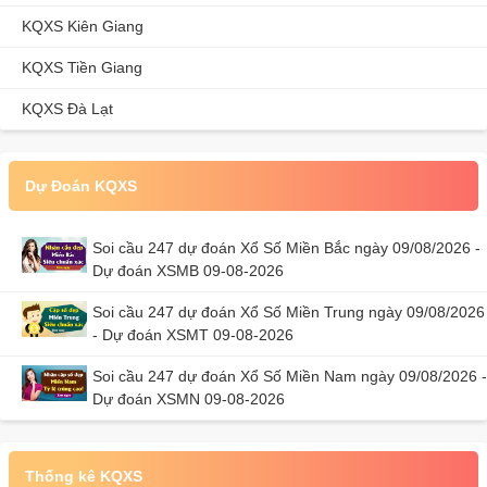
KQXS Kiên Giang
KQXS Tiền Giang
KQXS Đà Lạt
Dự Đoán KQXS
Soi cầu 247 dự đoán Xổ Số Miền Bắc ngày 09/08/2026 -
Dự đoán XSMB 09-08-2026
Soi cầu 247 dự đoán Xổ Số Miền Trung ngày 09/08/2026
- Dự đoán XSMT 09-08-2026
Soi cầu 247 dự đoán Xổ Số Miền Nam ngày 09/08/2026 -
Dự đoán XSMN 09-08-2026
Thống kê KQXS