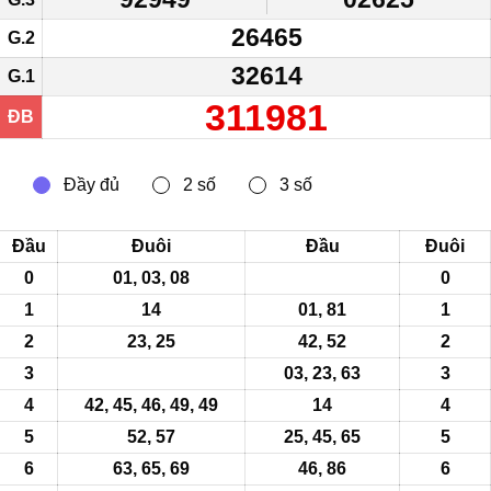
26465
G.2
32614
G.1
311981
ĐB
Đầu
Đuôi
Đầu
Đuôi
0
01, 03, 08
0
1
14
01,
81
1
2
23, 25
42, 52
2
3
03, 23, 63
3
4
42, 45, 46, 49, 49
14
4
5
52, 57
25, 45, 65
5
6
63, 65, 69
46, 86
6