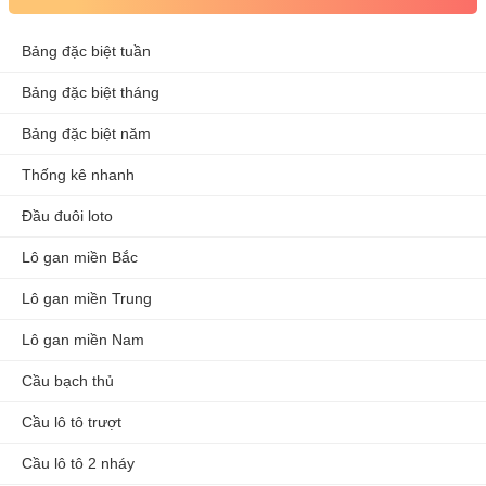
Bảng đặc biệt tuần
Bảng đặc biệt tháng
Bảng đặc biệt năm
Thống kê nhanh
Đầu đuôi loto
Lô gan miền Bắc
Lô gan miền Trung
Lô gan miền Nam
Cầu bạch thủ
Cầu lô tô trượt
Cầu lô tô 2 nháy