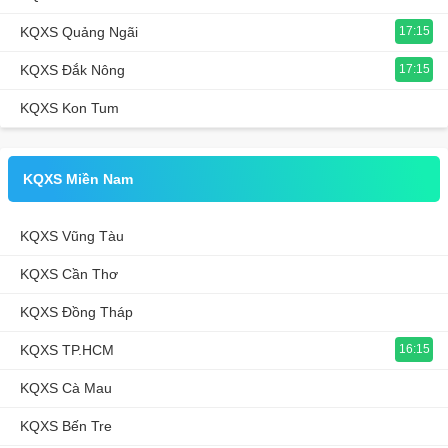
KQXS Quảng Ngãi
17:15
KQXS Đắk Nông
17:15
KQXS Kon Tum
KQXS Miền Nam
KQXS Vũng Tàu
KQXS Cần Thơ
KQXS Đồng Tháp
KQXS TP.HCM
16:15
KQXS Cà Mau
KQXS Bến Tre