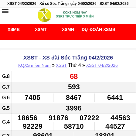
XSST 04/02/2026 - Xổ số Sóc Trăng ngày 04/02/2026 - SXST 04/02/2026
XSMB
XSMT
XSMN
DỰ ĐOÁN XSMB
Soi cầu 247
XSST - XS đài Sóc Trăng 04/2/2026
»
Thứ 4 »
KQXS miền Nam
XSST
XSST 04/2/2026
68
G.8
593
G.7
7405
8467
6441
G.6
3996
G.5
18656
91876
07222
44563
G.4
92229
58710
44527
98601
18301
G.3