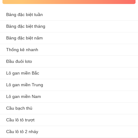
Bảng đặc biệt tuần
Bảng đặc biệt tháng
Bảng đặc biệt năm
Thống kê nhanh
Đầu đuôi loto
Lô gan miền Bắc
Lô gan miền Trung
Lô gan miền Nam
Cầu bạch thủ
Cầu lô tô trượt
Cầu lô tô 2 nháy