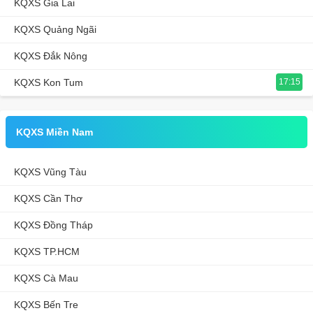
KQXS Gia Lai
KQXS Quảng Ngãi
KQXS Đắk Nông
KQXS Kon Tum
17:15
KQXS Miền Nam
KQXS Vũng Tàu
KQXS Cần Thơ
KQXS Đồng Tháp
KQXS TP.HCM
KQXS Cà Mau
KQXS Bến Tre