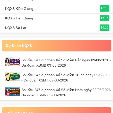
KQXS Kiên Giang
16:15
KQXS Tiền Giang
16:15
KQXS Đà Lạt
16:15
Dự Đoán KQXS
Soi cầu 247 dự đoán Xổ Số Miền Bắc ngày 09/08/2026 -
Dự đoán XSMB 09-08-2026
Soi cầu 247 dự đoán Xổ Số Miền Trung ngày 09/08/2026
- Dự đoán XSMT 09-08-2026
Soi cầu 247 dự đoán Xổ Số Miền Nam ngày 09/08/2026 -
Dự đoán XSMN 09-08-2026
Thống kê KQXS