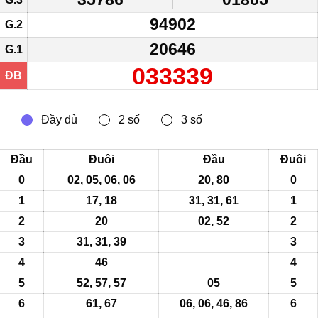
94902
G.2
20646
G.1
033339
ĐB
Đầu
Đuôi
Đầu
Đuôi
0
02, 05, 06, 06
20, 80
0
1
17, 18
31, 31, 61
1
2
20
02, 52
2
3
31, 31,
39
3
4
46
4
5
52, 57, 57
05
5
6
61, 67
06, 06, 46, 86
6