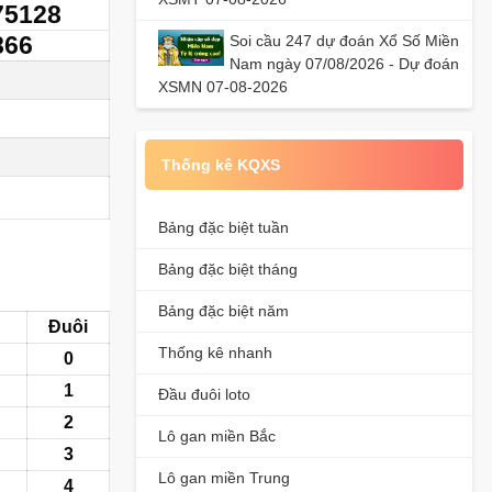
75128
866
Soi cầu 247 dự đoán Xổ Số Miền
Nam ngày 07/08/2026 - Dự đoán
XSMN 07-08-2026
Thống kê KQXS
Bảng đặc biệt tuần
Bảng đặc biệt tháng
Bảng đặc biệt năm
Đuôi
Thống kê nhanh
0
1
Đầu đuôi loto
2
Lô gan miền Bắc
3
Lô gan miền Trung
4