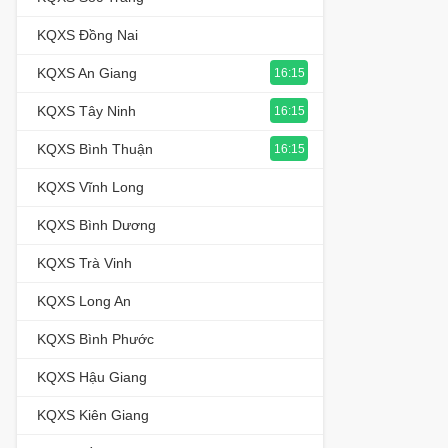
KQXS Đồng Nai
KQXS An Giang
16:15
KQXS Tây Ninh
16:15
KQXS Bình Thuận
16:15
KQXS Vĩnh Long
KQXS Bình Dương
KQXS Trà Vinh
KQXS Long An
KQXS Bình Phước
KQXS Hậu Giang
KQXS Kiên Giang