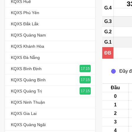
KQXS Huế
3
G.4
KQXS Phú Yên
G.3
KQXS Đắk Lắk
G.2
KQXS Quảng Nam
G.1
KQXS Khánh Hòa
ĐB
KQXS Đà Nẵng
KQXS Bình Định
17:15
KQXS Quảng Bình
17:15
Đầu
KQXS Quảng Trị
17:15
0
KQXS Ninh Thuận
1
2
KQXS Gia Lai
3
KQXS Quảng Ngãi
4