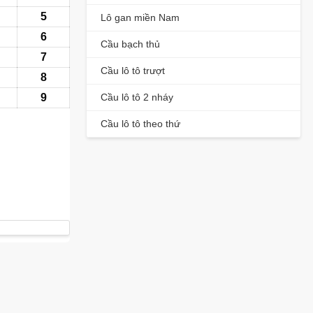
5
Lô gan miền Nam
6
Cầu bạch thủ
7
Cầu lô tô trượt
8
Cầu lô tô 2 nháy
9
Cầu lô tô theo thứ