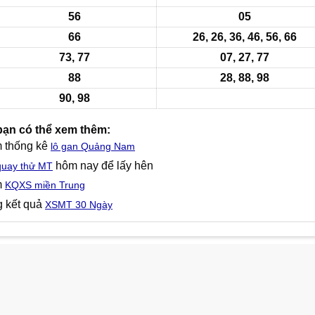
56
05
66
26, 26, 36, 46, 56, 66
73, 77
07, 27, 77
88
28,
88
, 98
90, 98
bạn có thể xem thêm:
 thống kê
lô gan Quảng Nam
hôm nay để lấy hên
quay thử MT
m
KQXS miền Trung
 kết quả
XSMT 30 Ngày