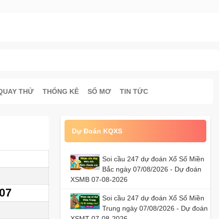
QUAY THỬ
THỐNG KÊ
SỔ MƠ
TIN TỨC
Dự Đoán KQXS
Soi cầu 247 dự đoán Xổ Số Miền
Bắc ngày 07/08/2026 - Dự đoán
XSMB 07-08-2026
07
Soi cầu 247 dự đoán Xổ Số Miền
Trung ngày 07/08/2026 - Dự đoán
XSMT 07-08-2026