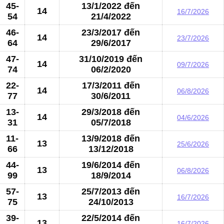
45-
13/1/2022
đến
14
16/7/2026
54
21/4/2022
46-
23/3/2017
đến
14
23/7/2026
64
29/6/2017
47-
31/10/2019
đến
14
09/7/2026
74
06/2/2020
22-
17/3/2011
đến
14
06/8/2026
77
30/6/2011
13-
29/3/2018
đến
14
04/6/2026
31
05/7/2018
11-
13/9/2018
đến
13
25/6/2026
66
13/12/2018
44-
19/6/2014
đến
13
06/8/2026
99
18/9/2014
57-
25/7/2013
đến
13
16/7/2026
75
24/10/2013
39-
22/5/2014
đến
13
16/7/2026