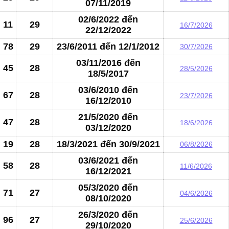
07/11/2019
02/6/2022
đến
11
29
16/7/2026
22/12/2022
78
29
23/6/2011
đến
12/1/2012
30/7/2026
03/11/2016
đến
45
28
28/5/2026
18/5/2017
03/6/2010
đến
67
28
23/7/2026
16/12/2010
21/5/2020
đến
47
28
18/6/2026
03/12/2020
19
28
18/3/2021
đến
30/9/2021
06/8/2026
03/6/2021
đến
58
28
11/6/2026
16/12/2021
05/3/2020
đến
71
27
04/6/2026
08/10/2020
26/3/2020
đến
96
27
25/6/2026
29/10/2020