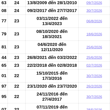
63
24
13/8/2009
đến
28/1/2010
09/7/2026
08
24
09/2/2017
đến
27/7/2017
30/7/2026
03/11/2022
đến
77
23
06/8/2026
13/4/2023
08/10/2020
đến
79
23
18/6/2026
18/3/2021
04/6/2020
đến
81
23
25/6/2026
12/11/2020
44
23
26/8/2021
đến
03/2/2022
25/6/2026
65
23
22/2/2018
đến
02/8/2018
02/7/2026
15/10/2015
đến
01
22
30/7/2026
17/3/2016
97
22
23/1/2020
đến
23/7/2020
26/2/2026
24/11/2016
đến
95
22
30/7/2026
27/4/2017
07/11/2019
đến
07
22
28/5/2026