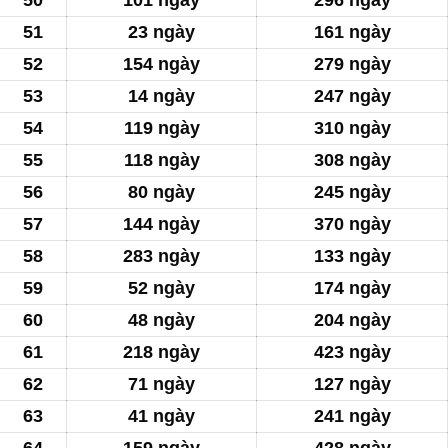
50
101
ngày
296
ngày
51
23
ngày
161
ngày
52
154
ngày
279
ngày
53
14
ngày
247
ngày
54
119
ngày
310
ngày
55
118
ngày
308
ngày
56
80
ngày
245
ngày
57
144
ngày
370
ngày
58
283
ngày
133
ngày
59
52
ngày
174
ngày
60
48
ngày
204
ngày
61
218
ngày
423
ngày
62
71
ngày
127
ngày
63
41
ngày
241
ngày