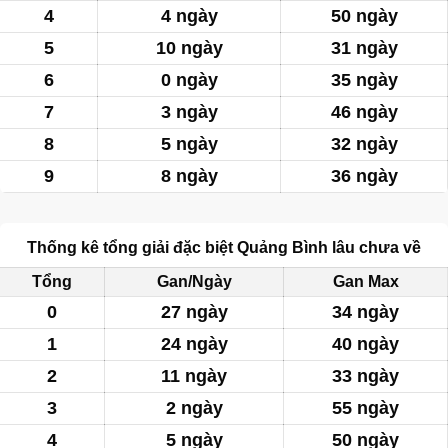
4
4
ngày
50
ngày
5
10
ngày
31
ngày
6
0
ngày
35
ngày
7
3
ngày
46
ngày
8
5
ngày
32
ngày
9
8
ngày
36
ngày
Thống kê tổng giải đặc biệt Quảng Bình lâu chưa về
Tổng
Gan/Ngày
Gan Max
0
27
ngày
34
ngày
1
24
ngày
40
ngày
2
11
ngày
33
ngày
3
2
ngày
55
ngày
4
5
ngày
50
ngày