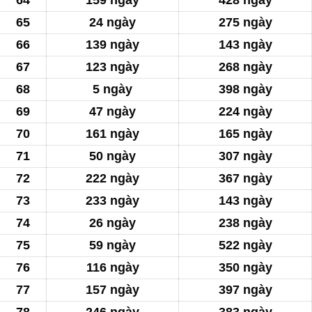
64
159
ngày
428
ngày
65
24
ngày
275
ngày
66
139
ngày
143
ngày
67
123
ngày
268
ngày
68
5
ngày
398
ngày
69
47
ngày
224
ngày
70
161
ngày
165
ngày
71
50
ngày
307
ngày
72
222
ngày
367
ngày
73
233
ngày
143
ngày
74
26
ngày
238
ngày
75
59
ngày
522
ngày
76
116
ngày
350
ngày
77
157
ngày
397
ngày