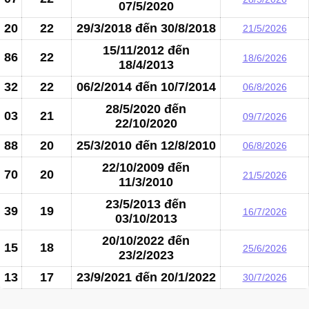
07/5/2020
20
22
29/3/2018
đến
30/8/2018
21/5/2026
15/11/2012
đến
86
22
18/6/2026
18/4/2013
32
22
06/2/2014
đến
10/7/2014
06/8/2026
28/5/2020
đến
03
21
09/7/2026
22/10/2020
88
20
25/3/2010
đến
12/8/2010
06/8/2026
22/10/2009
đến
70
20
21/5/2026
11/3/2010
23/5/2013
đến
39
19
16/7/2026
03/10/2013
20/10/2022
đến
15
18
25/6/2026
23/2/2023
13
17
23/9/2021
đến
20/1/2022
30/7/2026