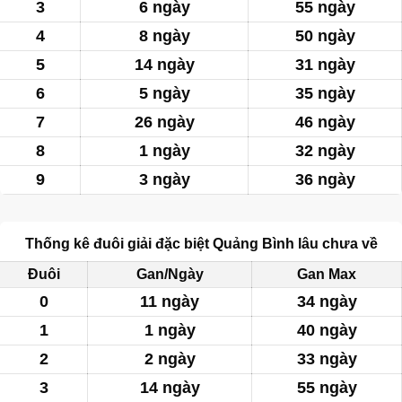
3
6
ngày
55
ngày
4
8
ngày
50
ngày
5
14
ngày
31
ngày
6
5
ngày
35
ngày
7
26
ngày
46
ngày
8
1
ngày
32
ngày
9
3
ngày
36
ngày
Thống kê đuôi giải đặc biệt Quảng Bình lâu chưa về
Đuôi
Gan/Ngày
Gan Max
0
11
ngày
34
ngày
1
1
ngày
40
ngày
2
2
ngày
33
ngày
3
14
ngày
55
ngày