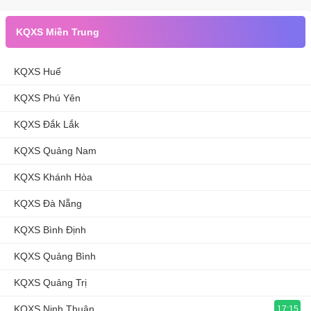
KQXS Miền Trung
KQXS Huế
KQXS Phú Yên
KQXS Đắk Lắk
KQXS Quảng Nam
KQXS Khánh Hòa
KQXS Đà Nẵng
KQXS Bình Định
KQXS Quảng Bình
KQXS Quảng Trị
KQXS Ninh Thuận
17:15