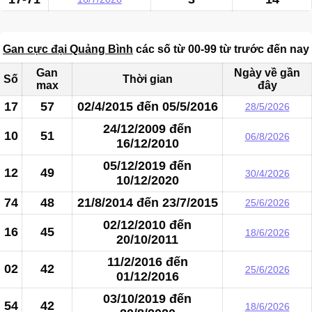
Gan cực đại Quảng Bình
các số từ 00-99 từ trước đến nay
Gan
Ngày về gần
Số
Thời gian
max
đây
17
57
02/4/2015
đến
05/5/2016
28/5/2026
24/12/2009
đến
10
51
06/8/2026
16/12/2010
05/12/2019
đến
12
49
30/4/2026
10/12/2020
74
48
21/8/2014
đến
23/7/2015
25/6/2026
02/12/2010
đến
16
45
18/6/2026
20/10/2011
11/2/2016
đến
02
42
25/6/2026
01/12/2016
03/10/2019
đến
54
42
18/6/2026