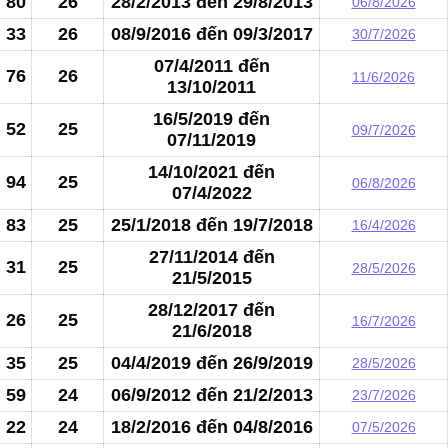
80
26
28/2/2013
đến
29/8/2013
06/8/2026
33
26
08/9/2016
đến
09/3/2017
30/7/2026
07/4/2011
đến
76
26
11/6/2026
13/10/2011
16/5/2019
đến
52
25
09/7/2026
07/11/2019
14/10/2021
đến
94
25
06/8/2026
07/4/2022
83
25
25/1/2018
đến
19/7/2018
16/4/2026
27/11/2014
đến
31
25
28/5/2026
21/5/2015
28/12/2017
đến
26
25
16/7/2026
21/6/2018
35
25
04/4/2019
đến
26/9/2019
28/5/2026
59
24
06/9/2012
đến
21/2/2013
23/7/2026
22
24
18/2/2016
đến
04/8/2016
07/5/2026